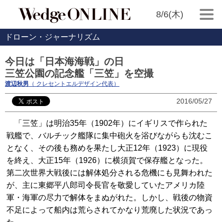
8/6(木)
ドローン・ジャーナリズム
今日は「日本海海戦」の日
三笠公園の記念艦「三笠」を空撮
渡辺秋男
（ クレセントエルデザイン代表）
2016/05/27
「三笠」は明治35年（1902年）にイギリスで作られた
戦艦で、バルチック艦隊に集中砲火を浴びながらも沈むこ
となく、その後も務めを果たし大正12年（1923）に現役
を終え、大正15年（1926）に横須賀で保存艦となった。
第二次世界大戦後には解体処分される危機にも見舞われた
が、主に東郷平八郎司令長官を敬愛していたアメリカ陸
軍・海軍の尽力で解体をまぬがれた。しかし、戦後の物資
不足によって船内は荒らされてかなり荒廃した状況であっ