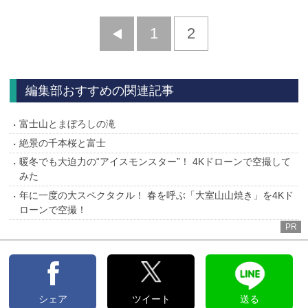
前
1
2
へ
編集部おすすめの関連記事
富士山とまぼろしの滝
絶景の千本桜と富士
暖冬でも大迫力の“アイスモンスター”！ 4Kドローンで空撮して
みた
年に一度の大スペクタクル！ 春を呼ぶ「大室山山焼き」を4Kド
ローンで空撮！
PR
シェア
ツイート
送る