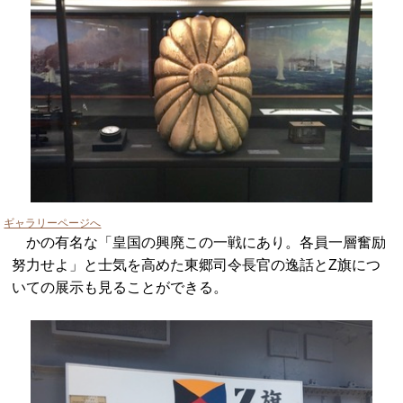
ギャラリーページへ
かの有名な「皇国の興廃この一戦にあり。各員一層奮励
努力せよ」と士気を高めた東郷司令長官の逸話とZ旗につ
いての展示も見ることができる。