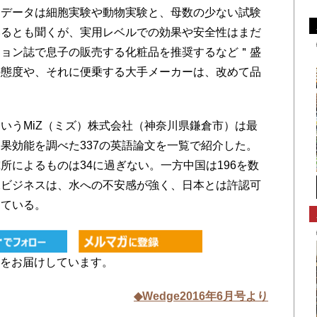
データは細胞実験や動物実験と、母数の少ない試験
いるとも聞くが、実用レベルでの効果や安全性はまだ
ション誌で息子の販売する化粧品を推奨するなど＂盛
の態度や、それに便乗する大手メーカーは、改めて品
うMiZ（ミズ）株式会社（神奈川県鎌倉市）は最
果効能を調べた337の英語論文を一覧で紹介した。
所によるものは34に過ぎない。一方中国は196を数
水ビジネスは、水への不安感が強く、日本とは許認可
めている。
をお届けしています。
◆Wedge2016年6月号より