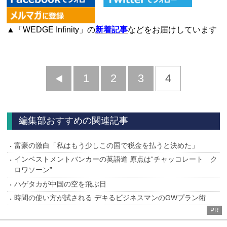
▲「WEDGE Infinity」の
新着記事
などをお届けしています
前
1
2
3
4
へ
編集部おすすめの関連記事
富豪の激白「私はもう少しこの国で税金を払うと決めた」
インベストメントバンカーの英語道 原点は“チャッコレート ク
ロワソーン”
ハゲタカが中国の空を飛ぶ日
時間の使い方が試される デキるビジネスマンのGWプラン術
PR