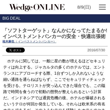
8/9(日)
BIG DEAL
「ソフトターゲット」なんかになってたまるか!
インベストメントバンカーの安全・快適出張術
桂木麻也
（ インベストメントバンカー）
2016/07/30
ホテルに関しては、一般に星の数が増えるほどセキュリ
ティは向上する。ジャカルタの多くのホテルでは、エント
ランスにアプローチする際、1台ずつしか入れないような
細い通路を通らねばならず、ここでセキュリティチェック
を受ける。テロリストが突っ込んできた場合でも、この隘
路で時間を食うので初動の態勢が整えられるという計算
だ。インドネシアでは通貨危機の後、ホテルが爆破される
というテロが何回か発生している。それらは欧米系の有名