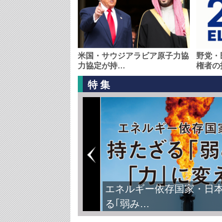
米国・サウジアラビア原子力協
野党・
力協定が持…
権者の
特集
エネルギー依存国家・日
る｢弱み…