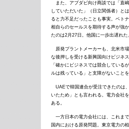
また、アブダビ向け商談では「直嶋
していただいた」（日立関係者）とは
ると力不足だったことも事実。ベト
相自らのセールスを期待する声が強
たのは2月27日。他国に一歩出遅れた
原発プラントメーカーも、北米市場
な後押しを受ける新興国向けビジネ
「確かにビジネスでは競合している
ルは残っている」と支障がないこと
UAEで韓国連合が受注できたのは
いたため」とも言われる。電力会社
ある。
一方日本の電力会社には、これまで
国内における原発問題。東京電力の