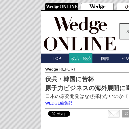
TOP
国際
ビ
政治・経済
Wedge REPORT
伏兵・韓国に苦杯
原子力ビジネスの海外展開に
日本の原発開発はなぜ揮わないのか〔
WEDGE編集部
印