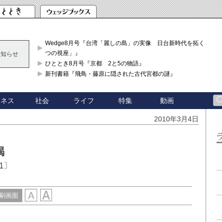
Wedge8月号『台湾「麗しの島」の実像 日台新時代を拓く「3
つの視座」』
お知らせ
ひととき8月号『京都 2と5の物語』
新刊書籍『飛鳥・藤原に隠された古代宮都の謎』
ジネス
社会
ライフ
特集
動画
2010年3月4日
喝
1〕
刷画面