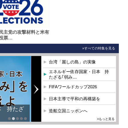
民主党の攻撃材料と米有
投票…
»すべての特集を見る
台湾「麗しの島」の実像
エネルギー依存国家・日本 持
たざる｢弱み…
FIFAワールドカップ2026
日本主導で平和の再構築を
本 持たざ
造船立国ニッポンへ
»もっと見る