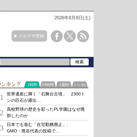
2026年8月8日(土)
メルマガ登録
ランキング
1時間
24時間
1週間
いいね
世界遺産に輝く「石舞台古墳」 2300ト
1
ンの巨石が露出…
高校野球の歴史を彩ったPL学園はなぜ廃
2
部したのか
日本でも進む「在宅勤務廃止」、
3
GMO・熊谷代表の投稿で…