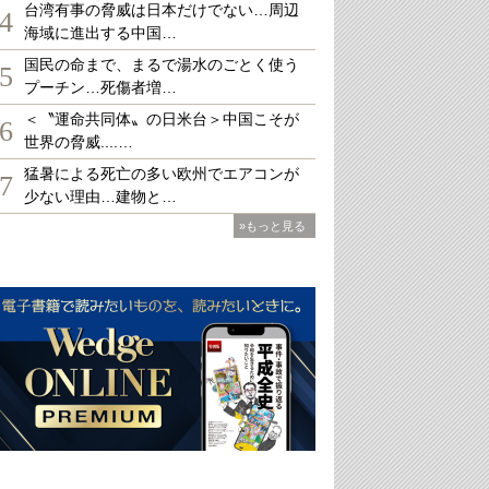
台湾有事の脅威は日本だけでない…周辺
4
海域に進出する中国…
国民の命まで、まるで湯水のごとく使う
5
プーチン…死傷者増…
＜〝運命共同体〟の日米台＞中国こそが
6
世界の脅威....…
猛暑による死亡の多い欧州でエアコンが
7
少ない理由…建物と…
»もっと見る