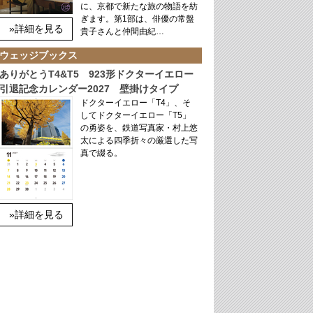
に、京都で新たな旅の物語を紡
ぎます。第1部は、俳優の常盤
»詳細を見る
貴子さんと仲間由紀…
ウェッジブックス
ありがとうT4&T5 923形ドクターイエロー
引退記念カレンダー2027 壁掛けタイプ
ドクターイエロー「T4」、そ
してドクターイエロー「T5」
の勇姿を、鉄道写真家・村上悠
太による四季折々の厳選した写
真で綴る。
»詳細を見る