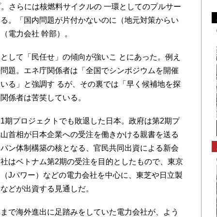
プ。さらには核燃料サイクルの 一環としてのプルサー
いる。「国内問題が片付かないのに（地元対策からい
（電力会社 幹部）。
として「民任せ」の傾向が強いこ とにあった。例え
場問題。エネ庁関係者は「全国でシンポジウムを開催
いる」と強調す るが、その裏では「早く候補地を探
力関係者は苦笑している。
1期プロジェクトでも敗退した日本。政府は第2期プ
鳩山首相が日本企業への受注を働きかける親書を送る
ャパン体制構築の核となる、官民共同出資による新会
社はベトナム第2期の受注を目的としたもので、東京
（Jパワー）などの電力会社を中心に、東芝や日立製
ーなどが出資する見通しだ。
まで海外進出に足踏みをしていた電力会社が、よう