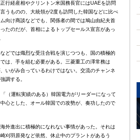
正行経産相やクリントン米国務長官にはUAEを訪問
言うものの、大統領が2度も訪問した韓国などに比べ
ナム向け商談などでも、関係者の間では鳩山由紀夫首
かったのだが、首相によるトップセールス宣言があっ
。
などでは熾烈な受注合戦を演じつつも、国の積極的
スでは、手を組む必要がある。三菱重工の澤常務は
が、いがみ合っているわけではない。交流のチャンネ
を強調する。
、「（運転実績のある）韓国電力がリーダーになって
を中心とした、オール韓国での攻勢が、奏功したので
海外進出に積極的になれない事情があった。それは
柏崎刈羽原発など依然、休止中のプラントがあるう