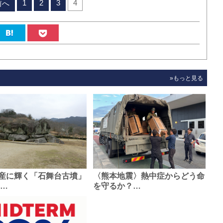
1
2
3
4
前へ
»もっと見る
産に輝く「石舞台古墳」
〈熊本地震〉熱中症からどう命
0…
を守るか？…