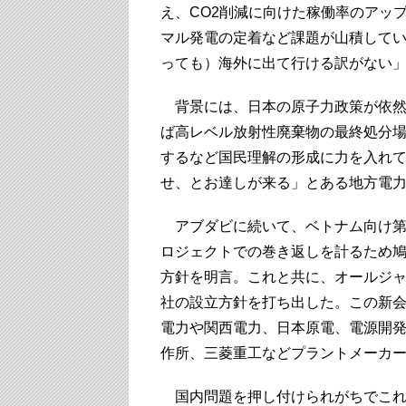
え、CO2削減に向けた稼働率のアッ
マル発電の定着など課題が山積して
っても）海外に出て行ける訳がない」
背景には、日本の原子力政策が依然
ば高レベル放射性廃棄物の最終処分
するなど国民理解の形成に力を入れて
せ、とお達しが来る」とある地方電
アブダビに続いて、ベトナム向け第
ロジェクトでの巻き返しを計るため
方針を明言。これと共に、オールジ
社の設立方針を打ち出した。この新会
電力や関西電力、日本原電、電源開発
作所、三菱重工などプラントメーカ
国内問題を押し付けられがちでこれ