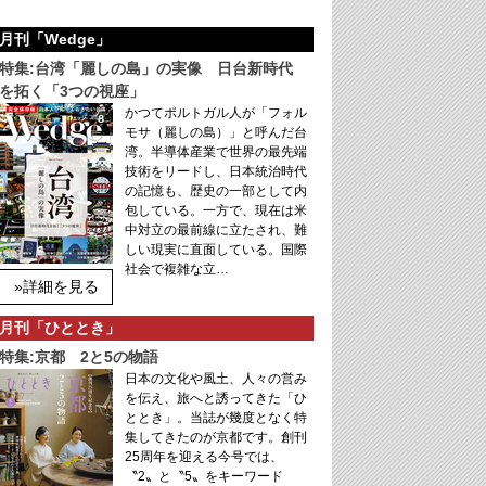
月刊「Wedge」
特集:台湾「麗しの島」の実像 日台新時代
を拓く「3つの視座」
かつてポルトガル人が「フォル
モサ（麗しの島）」と呼んだ台
湾。半導体産業で世界の最先端
技術をリードし、日本統治時代
の記憶も、歴史の一部として内
包している。一方で、現在は米
中対立の最前線に立たされ、難
しい現実に直面している。国際
社会で複雑な立…
»詳細を見る
月刊「ひととき」
特集:京都 2と5の物語
日本の文化や風土、人々の営み
を伝え、旅へと誘ってきた「ひ
ととき」。当誌が幾度となく特
集してきたのが京都です。創刊
25周年を迎える今号では、
〝2〟と〝5〟をキーワード