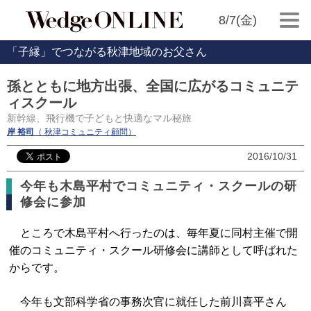
8/7(金)
「子縁」でつながる秋津地域のお父さん
孫とともに地方出張、全国に広がるコミュニテ
ィスクール
新幹線、飛行機で子どもと快適なマル秘旅
岸 裕司
（ 秋津コミュニティ顧問）
2016/10/31
今年も木島平村でコミュニティ・スクールの研
修会に参加
ところで木島平村へ行ったのは、毎年夏に同村主催で開
催のコミュニティ・スクール研修会に講師として呼ばれた
からです。
今年も文部科学省の事務次官に就任した前川喜平さん