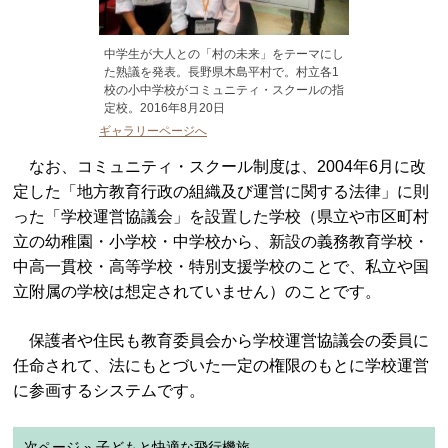
中学生が大人との「村の未来」をテーマにし
た熟議を発表。長野県木島平村で。村立各1
校の小中学校がコミュニティ・スクールの指
定校。2016年8月20日
ギャラリーページへ
なお、コミュニティ・スクール制度は、2004年6月に改
定した「地方教育行政の組織及び運営に関する法律」に則
った「学校運営協議会」を設置した学校（県立や市区町村
立の幼稚園・小学校・中学校から、新設の義務教育学校・
中高一貫校・高等学校・特別支援学校のことで、私立や国
立附属の学校は想定されていません）のことです。
保護者や住民も教育委員会から学校運営協議会の委員に
任命されて、法にもとづいた一定の権限のもとに学校運営
に参画するシステムです。
次ページ » 子どもと快適な飛行機旅