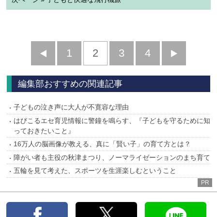
前
1
2
3
4
次
へ
へ
編集部おすすめの関連記事
子どもの泣き声に大人が不寛容な理由
はびこるエセ育児情報に警鐘を鳴らす、『子どもを守るために知
っておきたいこと』
16万人の脳画像が教える、真に「賢い子」の育て方とは？
障がい者も主役の秋津まつり、ノーマライゼーションのまち育て
五輪を見て考えた、スポーツを生涯楽しむということ
PR