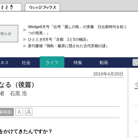
Wedge8月号『台湾「麗しの島」の実像 日台新時代を拓く「3
つの視座」』
お知らせ
ひととき8月号『京都 2と5の物語』
新刊書籍『飛鳥・藤原に隠された古代宮都の謎』
ジネス
社会
特集
動画
ライフ
2010年4月20日
なる（後篇）
者 石黒 浩
刷画面
をかけてきたんですか？