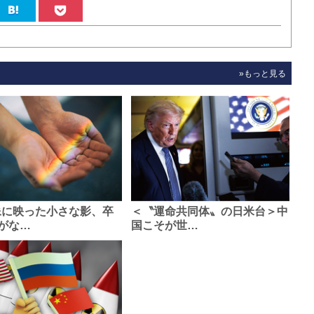
»もっと見る
像に映った小さな影、卒
＜〝運命共同体〟の日米台＞中
がな…
国こそが世…