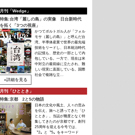
月刊「Wedge」
特集:台湾「麗しの島」の実像 日台新時代
を拓く「3つの視座」
かつてポルトガル人が「フォル
モサ（麗しの島）」と呼んだ台
湾。半導体産業で世界の最先端
技術をリードし、日本統治時代
の記憶も、歴史の一部として内
包している。一方で、現在は米
中対立の最前線に立たされ、難
しい現実に直面している。国際
社会で複雑な立…
»詳細を見る
月刊「ひととき」
特集:京都 2と5の物語
日本の文化や風土、人々の営み
を伝え、旅へと誘ってきた「ひ
ととき」。当誌が幾度となく特
集してきたのが京都です。創刊
25周年を迎える今号では、
〝2〟と〝5〟をキーワード