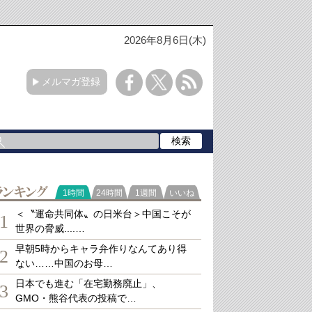
2026年8月6日(木)
メルマガ登録
ランキング
1時間
24時間
1週間
いいね
＜〝運命共同体〟の日米台＞中国こそが
1
世界の脅威....…
早朝5時からキャラ弁作りなんてあり得
2
ない……中国のお母…
日本でも進む「在宅勤務廃止」、
3
GMO・熊谷代表の投稿で…