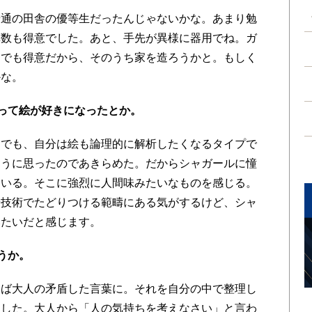
普通の田舎の優等生だったんじゃないかな。あまり勉
算数も得意でした。あと、手先が異様に器用でね。ガ
んでも得意だから、そのうち家を造ろうかと。もしく
かな。
って絵が好きになったとか。
。でも、自分は絵も論理的に解析したくなるタイプで
ように思ったのであきらめた。だからシャガールに憧
ている。そこに強烈に人間味みたいなものを感じる。
や技術でたどりつける範疇にある気がするけど、シャ
みたいだと感じます。
うか。
えば大人の矛盾した言葉に。それを自分の中で整理し
ました。大人から「人の気持ちを考えなさい」と言わ