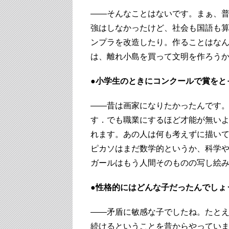
――そんなことはないです。まぁ、
強はしなかったけど、社会も国語も
ンプラを改造したり。作ることはな
は、離れ小島を買って文明を作ろう
●小学生のときにコンクールで賞をと
――昔は画家になりたかったんです
す．でも職業にするほど才能が無い
れます。あの人は何も考えずに描い
ピカソはまだ数学的というか、科学
ガールはもう人間そのものの写し絵
●性格的にはどんな子だったんでしょ
――矛盾に敏感な子でしたね。たと
続けるということを昔からやってい