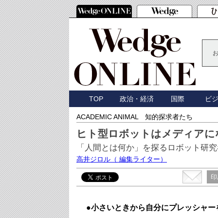
TOP
政治・経済
国際
ビ
ACADEMIC ANIMAL 知的探求者たち
ヒト型ロボットはメディアに
「人間とは何か」を探るロボット研究
高井ジロル
（ 編集ライター）
印
●小さいときから自分にプレッシャー