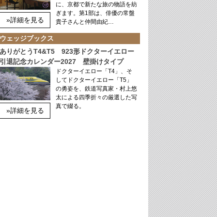
に、京都で新たな旅の物語を紡
ぎます。第1部は、俳優の常盤
»詳細を見る
貴子さんと仲間由紀…
ウェッジブックス
ありがとうT4&T5 923形ドクターイエロー
引退記念カレンダー2027 壁掛けタイプ
ドクターイエロー「T4」、そ
してドクターイエロー「T5」
の勇姿を、鉄道写真家・村上悠
太による四季折々の厳選した写
真で綴る。
»詳細を見る