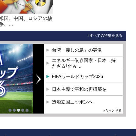
米国、中国、ロシアの核
争、…
»すべての特集を見る
台湾「麗しの島」の実像
エネルギー依存国家・日本 持
たざる｢弱み…
FIFAワールドカップ2026
日本主導で平和の再構築を
造船立国ニッポンへ
»もっと見る