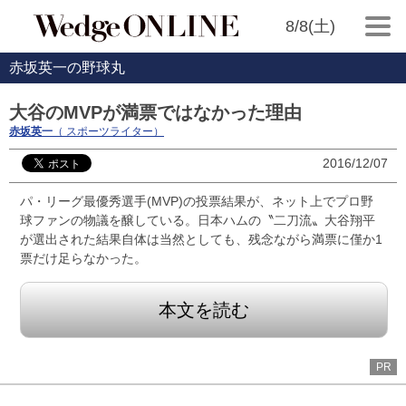
8/8(土)
赤坂英一の野球丸
大谷のMVPが満票ではなかった理由
赤坂英一
（ スポーツライター）
2016/12/07
パ・リーグ最優秀選手(MVP)の投票結果が、ネット上でプロ野
球ファンの物議を醸している。日本ハムの〝二刀流〟大谷翔平
が選出された結果自体は当然としても、残念ながら満票に僅か1
票だけ足らなかった。
本文を読む
PR