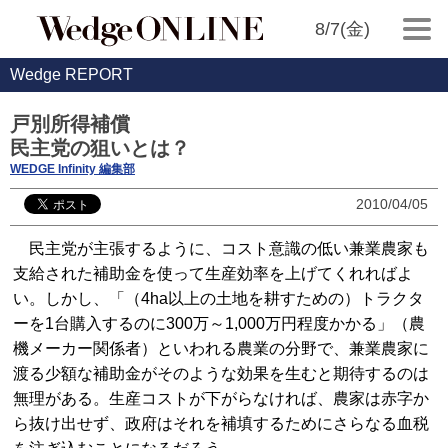
8/7(金)
Wedge REPORT
戸別所得補償
民主党の狙いとは？
WEDGE Infinity 編集部
2010/04/05
民主党が主張するように、コスト意識の低い兼業農家も
支給された補助金を使って生産効率を上げてくれればよ
い。しかし、「（4ha以上の土地を耕すための）トラクタ
ーを1台購入するのに300万～1,000万円程度かかる」（農
機メーカー関係者）といわれる農業の分野で、兼業農家に
渡る少額な補助金がそのような効果を生むと期待するのは
無理がある。生産コストが下がらなければ、農家は赤字か
ら抜け出せず、政府はそれを補填するためにさらなる血税