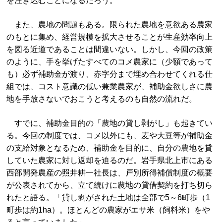
を注ぎ込むことになるだろう。
また、農地の問題もある。限られた農地を意欲ある農家
のもとに集め、経営規模を拡大させることが生産効率向上
を図る近道であることは間違いない。しかし、今回の政策
のように、手を挙げたすべてのコメ農家に（少額であって
も）必ず補助金が渡り、赤字分まで埋め合わせてくれる仕
組では、コスト意識の低い兼業農家が、補助金欲しさに農
地を手放さないでおこうと考えるのも自然の流れだ。
すでに、補助金目的の「農地の貸し剥がし」も起きてい
る。今回の制度では、コメ以外にも、麦や大豆等が補助金
の支給対象となるため、補助金を目的に、自分の農地を貸
していた農家に対し返却を迫るのだ。岩手県北上市にある
西部開発農産の照井耕一社長は、戸別所得補償制度の概要
が公表されてから、立て続けに農地の貸借契約を打ち切ら
れたと語る。「貸し剥がされた土地は全部で5～6町歩（1
町歩は約1ha）。ほとんどの農家がエサ米（飼料米）をや