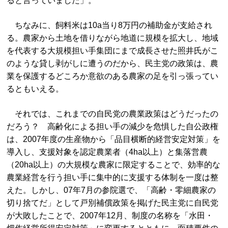
ると言っていました」。
ちなみに、飼料米は10a当り8万円の補助金が支給され
る。農家から土地を借りながら地道に規模を拡大し、地域
を代表する大規模担い手集団にまで成長させた照井氏がこ
のような貸し剥がしに遭うのだから、民主党の政策は、農
業を保護するどころか意欲のある農家の足を引っ張ってい
るともいえる。
それでは、これまでの自民党の農業政策はどうだったの
だろう？ 高齢化による担い手の減少を危惧した自公政権
は、2007年度の生産物から「品目横断的経営安定対策」を
導入し、支援対象を認定農業者（4ha以上）と集落営農
（20ha以上）の大規模な農家に限定することで、効率的な
農業経営を行う担い手に集中的に支援する体制を一度は整
えた。しかし、07年7月の参院選で、「高齢・零細農家の
切り捨てだ」として戸別補償政策を掲げた民主党に自民党
が大敗したことで、2007年12月、制度の名称を「水田・