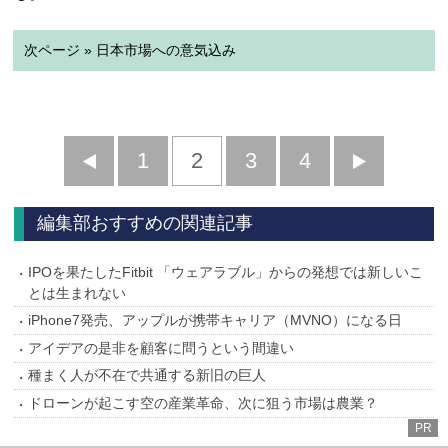
次ページ » 日本市場への意気込み
前
1
2
3
4
次
へ
へ
編集部おすすめの関連記事
IPOを果たしたFitbit 「ウェアラブル」からの発想では新しいこ
とは生まれない
iPhone7発売、アップルが携帯キャリア（MVNO）になる日
アイデアの是非を顧客に問うという間違い
種まく人が不在で共通する新旧の巨人
ドローンが起こす空の産業革命、次に狙う市場は農業？
PR