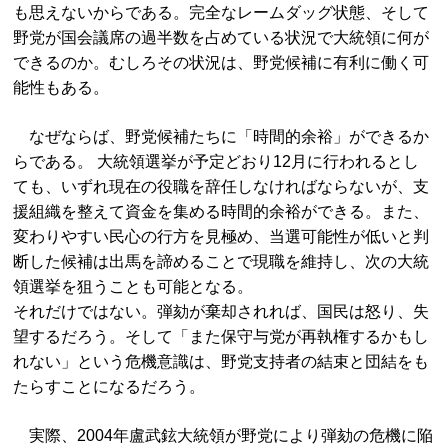
も思えないからである。完全なレームダッグ状態、そして
野党が国会議席の過半数を占めている状況で大統領に何が
できるのか。むしろその状況は、野党候補に有利に働く可
能性もある。
なぜならば、野党候補たちに「時間的余裕」ができるか
らである。 大統領選挙が予定どおり12月に行われるとし
ても、いずれ現在の役職を辞任しなければならないが、支
援組織を整えて資金を集める時間的余裕ができる。また、
変わりやすい民心の行方を見極め、当選可能性が低いと判
断した候補は出馬を諦めることで現職を維持し、次の大統
領選挙を狙うことも可能となる。
それだけではない。弾劾が棄却されれば、国民は怒り、失
望するだろう。そして「また保守与党が再執権するかもし
れない」という危機意識は、野党支持者の結束と団結をも
たらすことになるだろう。
実際、2004年盧武鉉大統領が野党により弾劾の危機に陥