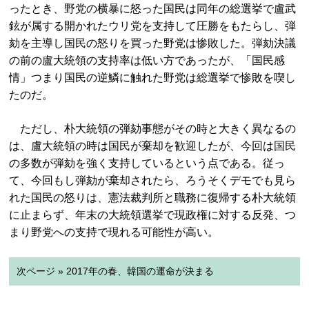
ったとき、野党の横暴に怒った国民は同年の総選挙で盧武
鉉が属する開かれたウリ党を支持して圧勝をもたらし、弾
劾を主導し国民の怒りを買った野党は惨敗した。弾劾決議
の前の盧大統領の支持率は低い方であったが、「国民感
情」つまり国民の逆鱗に触れた野党は総選挙で惨敗を喫し
たのだ。
ただし、朴大統領の弾劾事態がその時と大きく異なるの
は、盧大統領の時は国民が棄却を歓迎したが、今回は国民
の多数が弾劾を強く支持しているという点である。従っ
て、今回もし弾劾が棄却されたら、ろうそくデモでも見ら
れた国民の怒りは、憲法裁判所と職務に復帰する朴大統領
に止まらず、年末の大統領選挙で現政権に対する反発、つ
まり野党への支持で現れる可能性が高い。
次ページ » 2017年の春、韓国の運命が決まる