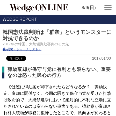
8/9(日)
WEDGE REPORT
韓国憲法裁判所は「群衆」というモンスターに
対抗できるのか
2017年の韓国、大統領弾劾審判のその先
崔 碩栄
（ ジャーナリスト）
2017/01/03
弾劾棄却が保守与党に有利とも限らない、重要
なのは怒った民心の行方
では逆に弾劾案が却下されたらどうなるか？ 弾劾決
定、棄却に関係なく、今回の騒ぎで保守与党が受けた打撃
は致命的で、大統領選挙において絶対的に不利な立場に立
たされているのは変わらない事実である。弾劾案が棄却さ
れ朴大統領が職務に復帰したところで、風向きが変わると