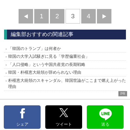
前
1
2
3
4
次
へ
へ
編集部おすすめの関連記事
「韓国のトランプ」は何者か
韓国の大学入試騒ぎに見る「学歴偏重社会」
「人口侵略」という中国共産党の長期戦略
韓国・朴槿恵大統領が辞められない理由
朴槿恵大統領のスキャンダル、韓国世論がここまで燃え上がった
理由
PR
シェア
ツイート
送る