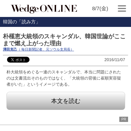
8/7(金)
韓国の「読み方」
朴槿恵大統領のスキャンダル、韓国世論がここ
まで燃え上がった理由
澤田克己
（ 毎日新聞記者、元ソウル支局長）
2016/11/07
朴大統領をめぐる一連のスキャンダルで、本当に問題にされた
のは文書流出そのものではなく、「大統領の背後に崔順実容疑
者がいた」というイメージである。
本文を読む
PR