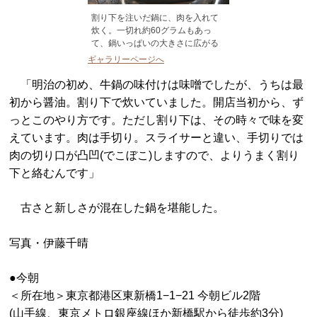
割り下を注いだ鍋に、肉を入れて
炊く。一切れ約60グラムもあっ
て、鍋いっぱいの大きさに広がる
ギャラリーページへ
「明治の初め、牛鍋の味付けは味噌でしたが、うちは最
初から醤油。割り下で炊いていました。開店当初から、ず
っとこのやり方です。ただし割り下は、その時々で味を変
えています。肉は手切り。スライサーと違い、手切りでは
肉の切り口が凸凹(でこぼこ)しますので、よりうまく割り
下と絡むんです」
古さと新しさが混在した鍋を堪能した。
写真・伊藤千晴
●
今朝
＜所在地＞
東京都港区東新橋1−1−21 今朝ビル2階
(山手線、東京メトロ銀座線ほか新橋駅から徒歩約3分)