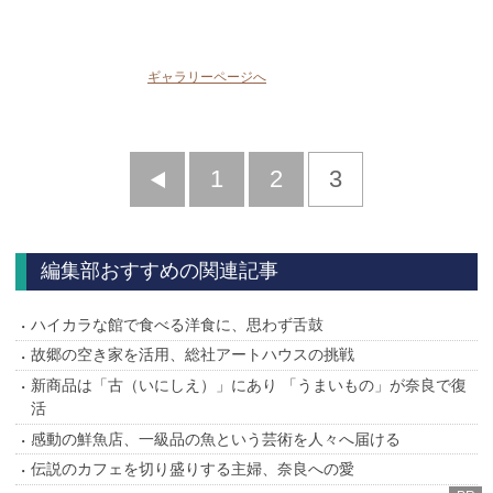
ギャラリーページへ
前
1
2
3
へ
編集部おすすめの関連記事
ハイカラな館で食べる洋食に、思わず舌鼓
故郷の空き家を活用、総社アートハウスの挑戦
新商品は「古（いにしえ）」にあり 「うまいもの」が奈良で復
活
感動の鮮魚店、一級品の魚という芸術を人々へ届ける
伝説のカフェを切り盛りする主婦、奈良への愛