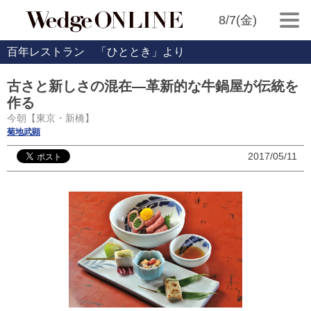
8/7(金)
百年レストラン 「ひととき」より
古さと新しさの混在―革新的な牛鍋屋が伝統を
作る
今朝【東京・新橋】
菊地武顕
2017/05/11