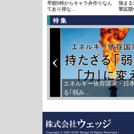
早朝5時からキャラ弁作りなん
強まる
てあり得な…
軍拡競
特集
エネルギー依存国家・日
る｢弱み…
‹Copyright © 1997-2026 Wedge All Rights Reserved.›