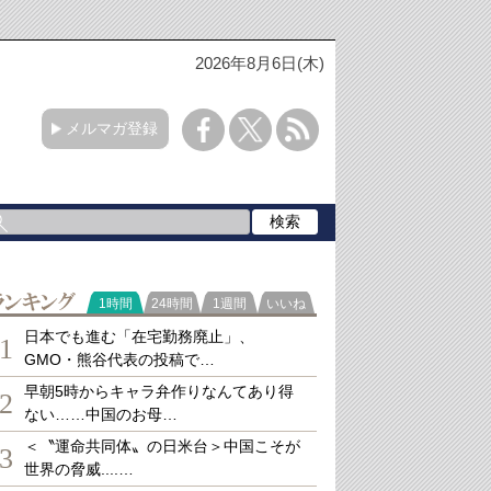
2026年8月6日(木)
メルマガ登録
ランキング
1時間
24時間
1週間
いいね
日本でも進む「在宅勤務廃止」、
1
GMO・熊谷代表の投稿で…
早朝5時からキャラ弁作りなんてあり得
2
ない……中国のお母…
＜〝運命共同体〟の日米台＞中国こそが
3
世界の脅威....…