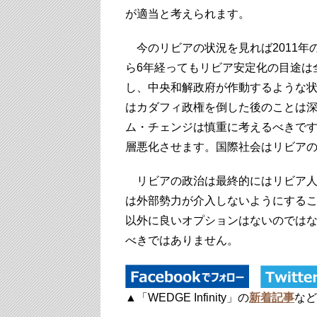
が適当と考えられます。
今のリビアの状況を見れば2011年
ら6年経ってもリビア安定化の目途は
し、中央和解政府が作動するような状
はカダフィ政権を倒した後のことは
ム・チェンジは慎重に考えるべきで
層悪化させます。国際社会はリビア
リビアの政治は最終的にはリビア人
は外部勢力が介入しないようにする
以外に良いオプションはないのでは
べきではありません。
▲「WEDGE Infinity」の
新着記事
など