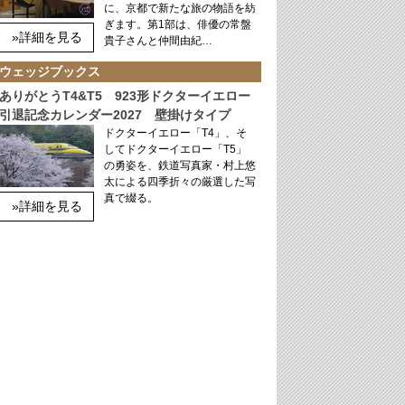
に、京都で新たな旅の物語を紡
ぎます。第1部は、俳優の常盤
»詳細を見る
貴子さんと仲間由紀…
ウェッジブックス
ありがとうT4&T5 923形ドクターイエロー
引退記念カレンダー2027 壁掛けタイプ
ドクターイエロー「T4」、そ
してドクターイエロー「T5」
の勇姿を、鉄道写真家・村上悠
太による四季折々の厳選した写
真で綴る。
»詳細を見る