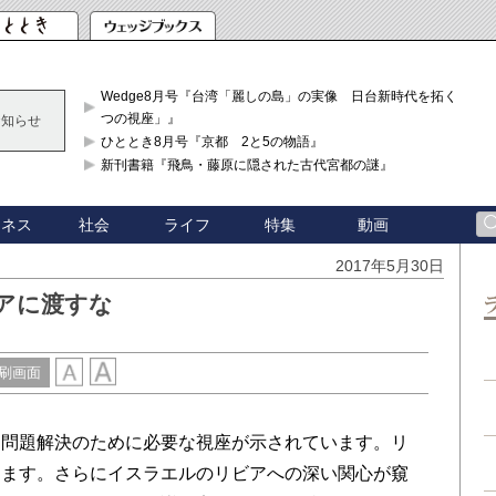
Wedge8月号『台湾「麗しの島」の実像 日台新時代を拓く「3
つの視座」』
お知らせ
ひととき8月号『京都 2と5の物語』
新刊書籍『飛鳥・藤原に隠された古代宮都の謎』
ジネス
社会
ライフ
特集
動画
2017年5月30日
アに渡すな
刷画面
問題解決のために必要な視座が示されています。リ
ります。さらにイスラエルのリビアへの深い関心が窺