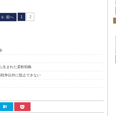
1
2
前へ
令
ら生まれた柔軟戦略
面戦争以外に阻止できない