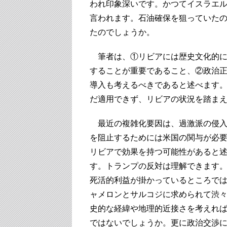
われ印象深いです。かつてイスラエ
言われます。石油確保を狙っていた
たのでしょうか。
筆者は、①リビアには歴史文化的に
することが重要であること、②政治正
導入も考えるべきであると述べます
だ適用できず、リビアの状況を踏ま
最近の複雑化要因は、過激派の侵入
を阻止するためには米国の関与が必
リビアで効果を持つ可能性があると
す。トランプの反対は理解できます
死活的利益が掛かっているところで
ャメロンとサルコジに求められて渋々
史的な経緯や地理的近接さを考えれ
ではないでしょうか。更に政治交渉