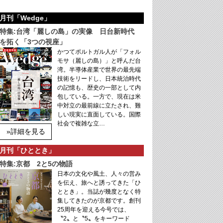
月刊「Wedge」
特集:台湾「麗しの島」の実像 日台新時代
を拓く「3つの視座」
かつてポルトガル人が「フォル
モサ（麗しの島）」と呼んだ台
湾。半導体産業で世界の最先端
技術をリードし、日本統治時代
の記憶も、歴史の一部として内
包している。一方で、現在は米
中対立の最前線に立たされ、難
しい現実に直面している。国際
社会で複雑な立…
»詳細を見る
月刊「ひととき」
特集:京都 2と5の物語
日本の文化や風土、人々の営み
を伝え、旅へと誘ってきた「ひ
ととき」。当誌が幾度となく特
集してきたのが京都です。創刊
25周年を迎える今号では、
〝2〟と〝5〟をキーワード