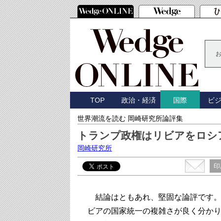
TOP
政治・経済
ビ
国際
世界潮流を読む 岡崎研究所論評集
トランプ政権はリビアをロシ
岡崎研究所
印
結論はともあれ、堅固な論評です。
ビアの国家統一の複雑さが良く分か