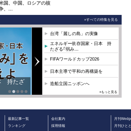
米国、中国、ロシアの核
争、…
»すべての特集を見る
台湾「麗しの島」の実像
エネルギー依存国家・日本 持
たざる｢弱み…
FIFAワールドカップ2026
日本主導で平和の再構築を
本 持たざ
造船立国ニッポンへ
»もっと見る
最新記事一覧
会社案内
月刊Wedg
ランキング
採用情報
月刊ひと