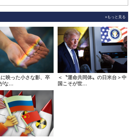
»もっと見る
像に映った小さな影、卒
＜〝運命共同体〟の日米台＞中
がな…
国こそが世…