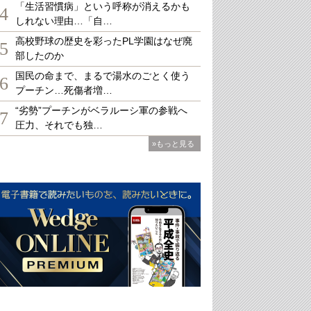
「生活習慣病」という呼称が消えるかも
4
しれない理由…「自…
高校野球の歴史を彩ったPL学園はなぜ廃
5
部したのか
国民の命まで、まるで湯水のごとく使う
6
プーチン…死傷者増…
“劣勢”プーチンがベラルーシ軍の参戦へ
7
圧力、それでも独…
»もっと見る