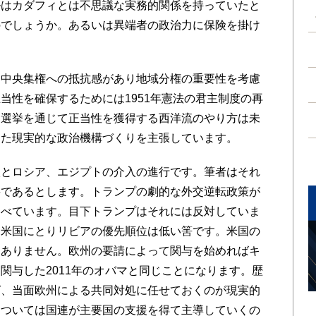
ルはカダフィとは不思議な実務的関係を持っていたと
のでしょうか。あるいは異端者の政治力に保険を掛け
中央集権への抵抗感があり地域分権の重要性を考慮
当性を確保するためには1951年憲法の君主制度の再
。選挙を通じて正当性を獲得する西洋流のやり方は未
えた現実的な政治機構づくりを主張しています。
とロシア、エジプトの介入の進行です。筆者はそれ
要であるとします。トランプの劇的な外交逆転政策が
述べています。目下トランプはそれには反対していま
。米国にとりリビアの優先順位は低い筈です。米国の
はありません。欧州の要請によって関与を始めればキ
関与した2011年のオバマと同じことになります。歴
ば、当面欧州による共同対処に任せておくのが現実的
については国連が主要国の支援を得て主導していくの