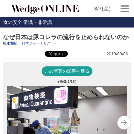
8/7(金)
食の安全 常識・非常識
なぜ日本は豚コレラの流行を止められないのか
松永和紀
（ 科学ジャーナリスト）
2019/09/06
この写真の記事へ戻る
（画像
1
/13）
写