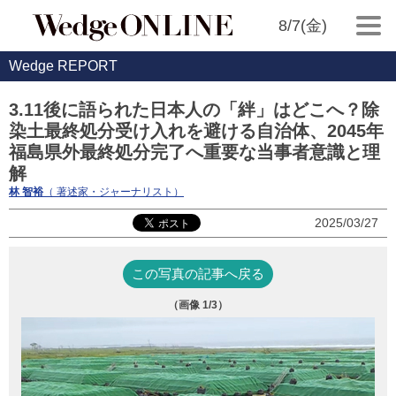
8/7(金)
Wedge REPORT
3.11後に語られた日本人の「絆」はどこへ？除
染土最終処分受け入れを避ける自治体、2045年
福島県外最終処分完了へ重要な当事者意識と理
解
林 智裕
（ 著述家・ジャーナリスト）
2025/03/27
この写真の記事へ戻る
（画像
1
/3）
写