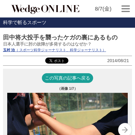
8/7(金)
科学で斬るスポーツ
田中将大投手を襲ったケガの裏にあるもの
日本人選手に肘の故障が多発するのはなぜか？
玉村 治
（ スポーツ科学ジャーナリスト、科学ジャーナリスト）
2014/08/21
この写真の記事へ戻る
（画像
1
/7）