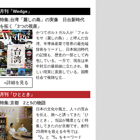
月刊「Wedge」
特集:台湾「麗しの島」の実像 日台新時代
を拓く「3つの視座」
かつてポルトガル人が「フォル
モサ（麗しの島）」と呼んだ台
湾。半導体産業で世界の最先端
技術をリードし、日本統治時代
の記憶も、歴史の一部として内
包している。一方で、現在は米
中対立の最前線に立たされ、難
しい現実に直面している。国際
社会で複雑な立…
»詳細を見る
月刊「ひととき」
特集:京都 2と5の物語
日本の文化や風土、人々の営み
を伝え、旅へと誘ってきた「ひ
ととき」。当誌が幾度となく特
集してきたのが京都です。創刊
25周年を迎える今号では、
〝2〟と〝5〟をキーワード