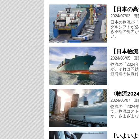
【日本の高
2024/07/03
田
日本の物流が「
ダルシフトが必
き不断の努力が
い。
【日本物流
2024/06/05
田
物流の「202
が、それは即効
航海運の位置付
〈物流20
2024/05/07
田
物流の「202
て、物流コスト
か。さまざまな
【いよいよ