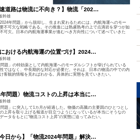
速道路は物流に不向き？】物流「202…
阪幹雄
2024年問題」から脱却し、生まれ変わるためには、内航海運へのモー
要不可欠な戦略である。その推進には熟慮熟考の上で点滴岩を穿つが如
不可欠。日本の内航海運事業が進むべき方向性について述べていきた
における内航海運の位置づけ】2024…
阪幹雄
4年問題」の特効薬として内航海運へのモーダルシフトが挙げられている
性ではなく、中長期的な対応が必要だ。それは、日本の物流の中での内
け客観的情報を見ればわかる。具体的に実態を見ていきたい。
24年問題〉物流コストの上昇は本当に…
阪幹雄
4年問題」に突入して1カ月が経過した。物価の高騰の主要因のひとつとし
の上昇を取り上げる報道が目立つようになっているが本当にそうなの
データをもとに“物流コスト上昇”の実態に迫ってみたい。
今日から】「物流2024年問題」解決…