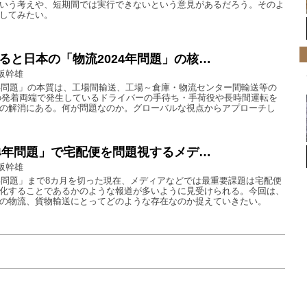
いう考えや、短期間では実行できないという意見があるだろう。そのよ
してみたい。
ると日本の「物流2024年問題」の核…
阪幹雄
4年問題」の本質は、工場間輸送、工場～倉庫・物流センター間輸送等の
送の発着両端で発生しているドライバーの手待ち・手荷役や長時間運転を
の解消にある。何が問題なのか。グローバルな視点からアプローチし
24年問題」で宅配便を問題視するメデ…
阪幹雄
4年問題」まで8カ月を切った現在、メディアなどでは最重要課題は宅配便
化することであるかのような報道が多いように見受けられる。今回は、
の物流、貨物輸送にとってどのような存在なのか捉えていきたい。