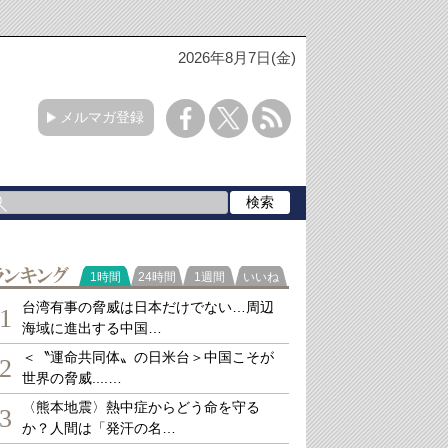
2026年8月7日(金)
メルマガ登録
ランキング
1時間
24時間
1週間
いいね
台湾有事の脅威は日本だけでない…周辺
1
海域に進出する中国…
＜〝運命共同体〟の日米台＞中国こそが
2
世界の脅威....…
〈熊本地震〉熱中症からどう命を守る
3
か？人間は「発汗の名…