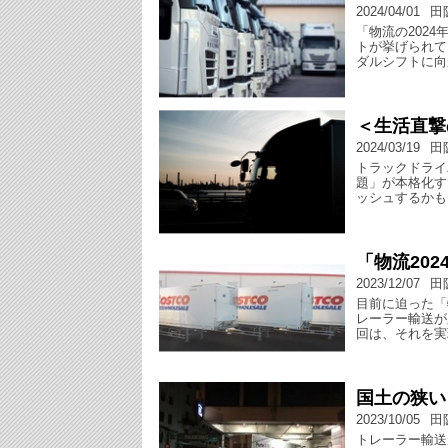
2024/04/01
田
「物流の202
トが挙げられて
ダルシフトに向
＜生活直撃
2024/03/19
田
トラックドライ
題」が本格化す
ッシュするかも
「物流20
2023/12/07
田
目前に迫った「
レーラー輸送が
回は、それを実
国土の狭い
2023/10/05
田
トレーラー輸送