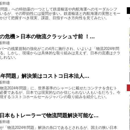
阪幹雄
4年問題」への特効薬の一つとして鉄道輸送や内航海運へのモーダルシフ
いるが、その即効性には疑問が多い。鉄道輸送と内航海運の実態とモー
かけて把握すべき現実、課題、目指すべき方向性を見てみたい。
の危機＞日本の物流クラッシュ寸前 ！…
阪幹雄
バーの残業規制の強化がこの4月に施行され、いよいよ「物流2024年問
る。しかし、現場からは具体的な取り組みは見えず、日本の流通はクラ
しれない。
24年問題」解決策はコストコ日本法人…
阪幹雄
物流2024年問題」に、世界基準のシャーシに載せたコンテナを含むト
必要であるが、日本では現実的なのか信じられない人もいるだろう。今
現するコストコホールセールジャパンの取り組みを紹介したい。
日本もトレーラーで物流問題解決可能な…
阪幹雄
が「物流2024年問題」解決の糸口であるとされるが、国土の狭い日本