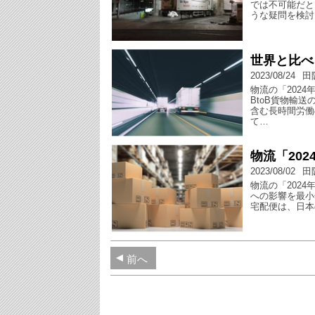
では不可能だと
うな疑問を検討
世界と比べ
2023/08/24
田
物流の「202
BtoB貨物輸
含む長時間労働
て…
物流「20
2023/08/02
田
物流の「202
への影響を最小
宅配便は、日本
前へ