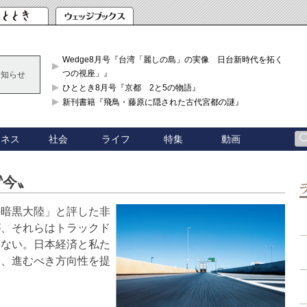
Wedge8月号『台湾「麗しの島」の実像 日台新時代を拓く「3
つの視座」』
お知らせ
ひととき8月号『京都 2と5の物語』
新刊書籍『飛鳥・藤原に隠された古代宮都の謎』
ジネス
社会
ライフ
特集
動画
〝今〟
の暗黒大陸」と評した非
が、それらはトラックド
きない。日本経済と私た
題、進むべき方向性を提