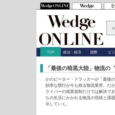
政治・経済
国際
ビ
TOP
「最後の暗黒大陸」物流の
かのピーター・ドラッカーが「最後
効率な慣行が今も残る物流業界。だ
ライバーの残業規制だけでは解決で
ちの生活にかかわる物流の現状と課
示していく。