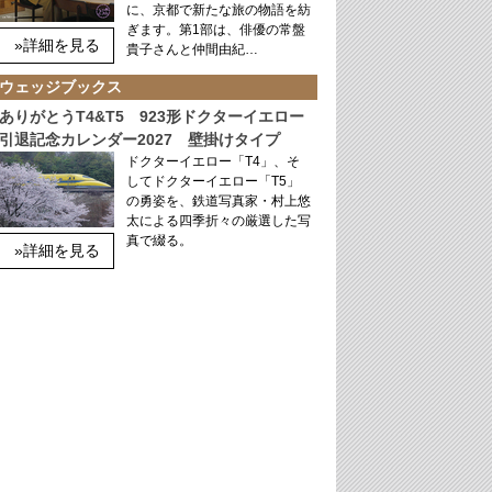
に、京都で新たな旅の物語を紡
ぎます。第1部は、俳優の常盤
»詳細を見る
貴子さんと仲間由紀…
ウェッジブックス
ありがとうT4&T5 923形ドクターイエロー
引退記念カレンダー2027 壁掛けタイプ
ドクターイエロー「T4」、そ
してドクターイエロー「T5」
の勇姿を、鉄道写真家・村上悠
太による四季折々の厳選した写
真で綴る。
»詳細を見る