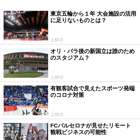
東京五輪から１年 大会施設の活用
2022/08/30
に足りないものとは？
上林功
オリ・パラ後の新国立は誰のため
2021/08/04
のスタジアム？
上林功
有観客試合で見えたスポーツ発端
2020/07/18
のコロナ対策
上林功
FCバルセロナが見せたリモート
2020/07/03
観戦ビジネスの可能性