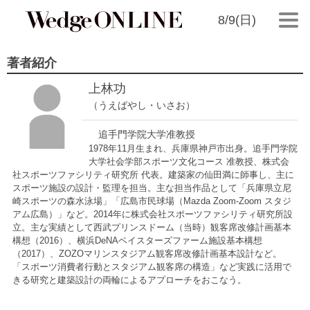
8/9(日)
著者紹介
上林功
（うえばやし・いさお）
追手門学院大学准教授
1978年11月生まれ、兵庫県神戸市出身。追手門学院
大学社会学部スポーツ文化コース 准教授、株式会
社スポーツファシリティ研究所 代表。建築家の仙田満に師事し、主に
スポーツ施設の設計・監理を担当。主な担当作品として「兵庫県立尼
崎スポーツの森水泳場」「広島市民球場（Mazda Zoom-Zoom スタジ
アム広島）」など。2014年に株式会社スポーツファシリティ研究所設
立。主な実績として西武プリンスドーム（当時）観客席改修計画基本
構想（2016）、横浜DeNAベイスターズファーム施設基本構想
（2017）、ZOZOマリンスタジアム観客席改修計画基本設計など。
「スポーツ消費者行動とスタジアム観客席の構造」など実践に活用で
きる研究と建築設計の両輪によるアプローチをおこなう。