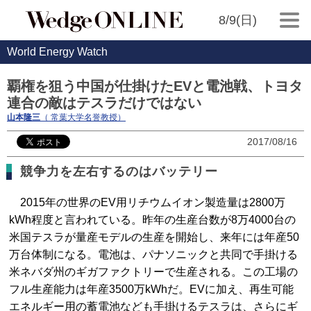
8/9(日)
World Energy Watch
覇権を狙う中国が仕掛けたEVと電池戦、トヨタ
連合の敵はテスラだけではない
山本隆三
（ 常葉大学名誉教授）
2017/08/16
競争力を左右するのはバッテリー
2015年の世界のEV用リチウムイオン製造量は2800万
kWh程度と言われている。昨年の生産台数が8万4000台の
米国テスラが量産モデルの生産を開始し、来年には年産50
万台体制になる。電池は、パナソニックと共同で手掛ける
米ネバダ州のギガファクトリーで生産される。この工場の
フル生産能力は年産3500万kWhだ。EVに加え、再生可能
エネルギー用の蓄電池なども手掛けるテスラは、さらにギ