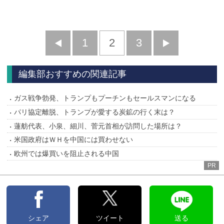
前
1
2
3
次
へ
へ
編集部おすすめの関連記事
ガス戦争勃発、トランプもプーチンもセールスマンになる
パリ協定離脱、トランプが愛する炭鉱の行く末は？
蓮舫代表、小泉、細川、菅元首相が訪問した場所は？
米国政府はＷＨを中国には買わせない
欧州では爆買いを阻止される中国
PR
シェア
ツイート
送る