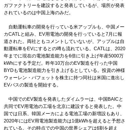
ガファクトリーを建設すると発表しているが、場所が発表
されているのは中国上海のみだ。
自動運転車の開発を行っている米アップルも、中国メー
カCATLと組み、EV用電池の開発を行っていると7月に報
道された。両社ともコメントしていないが、アップルは自
動運転車をEVにするとの噂も流れている。CATLは、2020
年までに現在の電池製造能力を6倍に引き上げ年産5000万
kWhにする予定だ。昨年10万台のEV製造を行った中国
BYDも電池製造能力を引き上げるとしている。投資の神様
ウォーレン・バフェットを株主に持つ同社は米国に進出し
EVバスの製造を開始する。
中国でのEV製造を発表したダイムラーは、中国BAICと
共同でEV用電池の工場を北京に建設すると発表した。中
国では日系、韓国メーカによる電池工場の新増設もあり、
2020年にはEV用電池製造能力は1億kWhを超えると予想さ
れている。その時点での中国の世界シェアは6割を超え