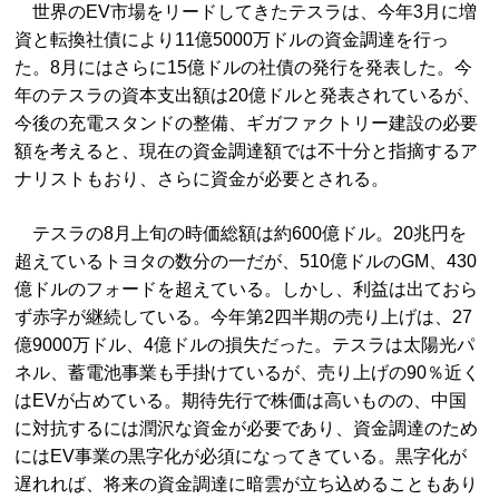
世界のEV市場をリードしてきたテスラは、今年3月に増
資と転換社債により11億5000万ドルの資金調達を行っ
た。8月にはさらに15億ドルの社債の発行を発表した。今
年のテスラの資本支出額は20億ドルと発表されているが、
今後の充電スタンドの整備、ギガファクトリー建設の必要
額を考えると、現在の資金調達額では不十分と指摘するア
ナリストもおり、さらに資金が必要とされる。
テスラの8月上旬の時価総額は約600億ドル。20兆円を
超えているトヨタの数分の一だが、510億ドルのGM、430
億ドルのフォードを超えている。しかし、利益は出ておら
ず赤字が継続している。今年第2四半期の売り上げは、27
億9000万ドル、4億ドルの損失だった。テスラは太陽光パ
ネル、蓄電池事業も手掛けているが、売り上げの90％近く
はEVが占めている。期待先行で株価は高いものの、中国
に対抗するには潤沢な資金が必要であり、資金調達のため
にはEV事業の黒字化が必須になってきている。黒字化が
遅れれば、将来の資金調達に暗雲が立ち込めることもあり