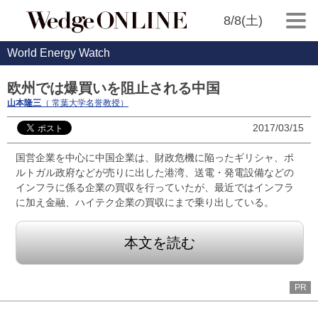
8/8(土)
World Energy Watch
欧州では爆買いを阻止される中国
山本隆三
（ 常葉大学名誉教授）
2017/03/15
国営企業を中心に中国企業は、財政危機に陥ったギリシャ、ポ
ルトガル政府などが売りに出した港湾、送電・発電設備などの
インフラに係る企業の買収を行っていたが、最近ではインフラ
に加え金融、ハイテク企業の買収にまで乗り出している。
本文を読む
PR