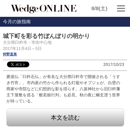
8/8(土)
今月の旅指南
城下町を彩る竹ぼんぼりの明かり
大分県臼杵市・市街中心地
2017年11月4日～5日
狩野直美
2017/10/23
磨崖仏「臼杵石仏」が有名な大分県臼杵市で開催される「うす
き竹宵」。市内産の竹から作られる灯籠やオブジェが、白壁の
商家や寺院などに幻想的な影を揺らす。八坂神社から旧臼杵藩
主下屋敷を巡る「般若姫行列」も必見。秋の夜に幽玄漂う世界
が待っている。
本文を読む