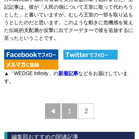
記記事は、彼が「人民の側について王室に取って代わろう
とした」と書いていますが、むしろ王室の一部を取り込も
うとしたのだと思います。このような動きに危機感を覚え
た伝統的支配層が反撃に出てクーデターで彼を追放するに
至ったということです。
▲「WEDGE Infinity」の
新着記事
などをお届けしていま
す。
前
1
2
へ
編集部おすすめの関連記事