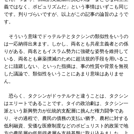
義ではなく、ポピュリズムだ」という事情はいずこも同じ
です。判りづらいですが、以上がこの記事の論旨のようで
す。
そういう意味でドゥテルテとタクシンの類似性をいうの
は一応納得出来ます。しかし、両名とも共産主義者との係
りがある、両名ともイスラム勢力に強硬な姿勢を維持して
いる、両名とも麻薬撲滅のために超法規的手段を用いるこ
とに躊躇しない、といった指摘は、事の性質や背景を無視
した議論で、類似性をいうことにあまり意味はありませ
ん。
恐らく、タクシンがドゥテルテと違うことは、タクシン
はエリートであることです。タイの政治劇は、タクシン一
派という新興勢力が伝統的支配層に挑んだ権力闘争であ
り、その過程で、農民の債務の支払い猶予、農村に対する
低利融資、安価な医療制度などのポピュリスト的政策で地
方の農民層や低所得者層を支持基盤に取り込みました。上