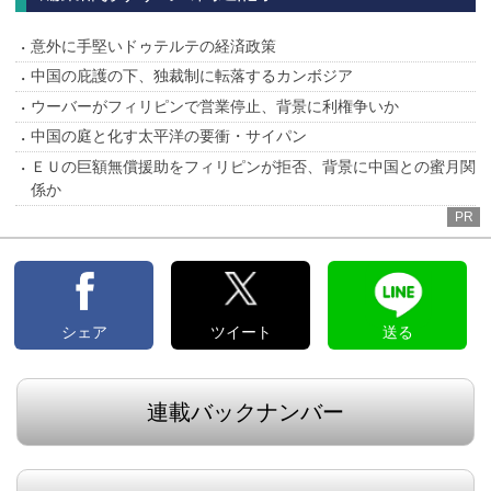
意外に手堅いドゥテルテの経済政策
中国の庇護の下、独裁制に転落するカンボジア
ウーバーがフィリピンで営業停止、背景に利権争いか
中国の庭と化す太平洋の要衝・サイパン
ＥＵの巨額無償援助をフィリピンが拒否、背景に中国との蜜月関
係か
PR
シェア
ツイート
送る
連載バックナンバー