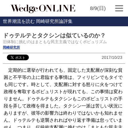
8/9(日)
世界潮流を読む 岡崎研究所論評集
ドゥテルテとタクシンは似ているのか？
旧体制に挑むのはまともな民主主義ではなくポピュリズム
岡崎研究所
2017/10/23
定期的に選挙が行われても、固定した支配層が深刻な貧
困と不平等の上に君臨する事情は、フィリピンでもタイで
も同じです。時として、支配層に対する怒りに火をつけて
政権を奪取するポピュリストが現れても、この事情は変わ
りません。ドゥテルテもタクシンもこのポピュリストの手
段を弄して政権を得ました。タクシン一派は苦しい状況に
ありますが、彼等の影響力は終わりではないかも知れませ
ん。ドゥテルテも逆襲されればやり返す準備は怠っていま
せん。つまり、伝統的支配層に挑むのは「まともな民主主