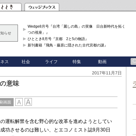
Wedge8月号『台湾「麗しの島」の実像 日台新時代を拓く「3
つの視座」』
お知らせ
ひととき8月号『京都 2と5の物語』
新刊書籍『飛鳥・藤原に隠された古代宮都の謎』
ジネス
社会
ライフ
特集
動画
2017年11月7日
つの意味
刷画面
の運転解禁を含む野心的な改革を進めようとしてい
成功させるのは難しい、とエコノミスト誌9月30日