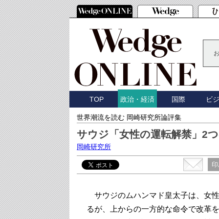
TOP
国際
ビ
政治・経済
世界潮流を読む 岡崎研究所論評集
サウジ「女性の運転解禁」2
岡崎研究所
印
サウジのムハンマド皇太子は、女性
るが、上からの一方的な命令で改革を