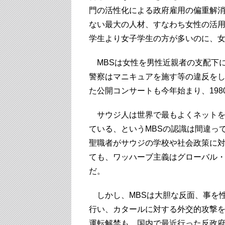
門の活性化による政府雇用の偏重解
ない最大の人材、すなわち女性の活
学生より女子学生の方が多いのに、女
MBSは女性を男性近親者の支配下
警察はマニキュアを施す等の違反を
た公開コンサートも今年始まり、19
サウジ人は世界で最もよくネットを
ている、というMBSの認識は間違っ
聖職者がサウジの学校や社会政策に
ても、ワッハーブ主義はグローバル
だ。
しかし、MBSは大胆な反面、事を
行い、カタールに対する外交的攻撃
運転解禁も、国内で最近行った反政