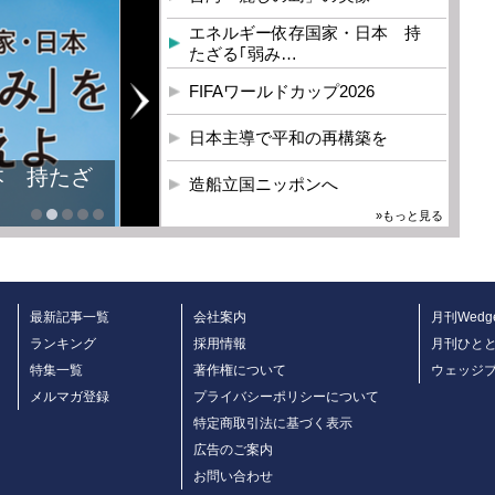
エネルギー依存国家・日本 持
たざる｢弱み…
FIFAワールドカップ2026
日本主導で平和の再構築を
本 持たざ
造船立国ニッポンへ
»もっと見る
最新記事一覧
会社案内
月刊Wedg
ランキング
採用情報
月刊ひと
特集一覧
著作権について
ウェッジ
メルマガ登録
プライバシーポリシーについて
特定商取引法に基づく表示
広告のご案内
お問い合わせ