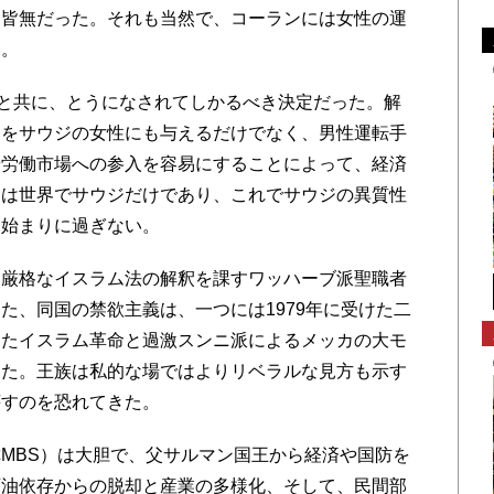
は皆無だった。それも当然で、コーランには女性の運
い。
と共に、とうになされてしかるべき決定だった。解
由をサウジの女性にも与えるだけでなく、男性運転手
や労働市場への参入を容易にすることによって、経済
国は世界でサウジだけであり、これでサウジの異質性
は始まりに過ぎない。
厳格なイスラム法の解釈を課すワッハーブ派聖職者
た、同国の禁欲主義は、一つには1979年に受けた二
きたイスラム革命と過激スンニ派によるメッカの大モ
った。王族は私的な場ではよりリベラルな見方も示す
壊すのを恐れてきた。
MBS）は大胆で、父サルマン国王から経済や国防を
石油依存からの脱却と産業の多様化、そして、民間部