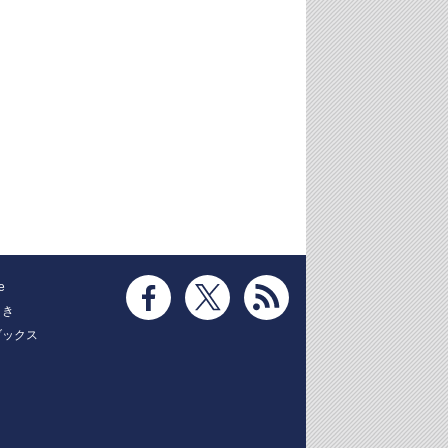
e
とき
ブックス