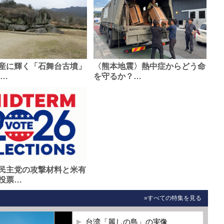
産に輝く「石舞台古墳」
〈熊本地震〉熱中症からどう命
0…
を守るか？…
民主党の攻撃材料と米有
投票…
»すべての特集を見る
台湾「麗しの島」の実像