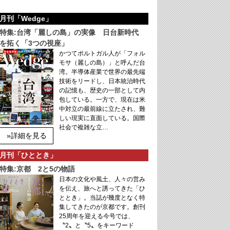
月刊「Wedge」
特集:台湾「麗しの島」の実像 日台新時代
を拓く「3つの視座」
かつてポルトガル人が「フォル
モサ（麗しの島）」と呼んだ台
湾。半導体産業で世界の最先端
技術をリードし、日本統治時代
の記憶も、歴史の一部として内
包している。一方で、現在は米
中対立の最前線に立たされ、難
しい現実に直面している。国際
社会で複雑な立…
»詳細を見る
月刊「ひととき」
特集:京都 2と5の物語
日本の文化や風土、人々の営み
を伝え、旅へと誘ってきた「ひ
ととき」。当誌が幾度となく特
集してきたのが京都です。創刊
25周年を迎える今号では、
〝2〟と〝5〟をキーワード