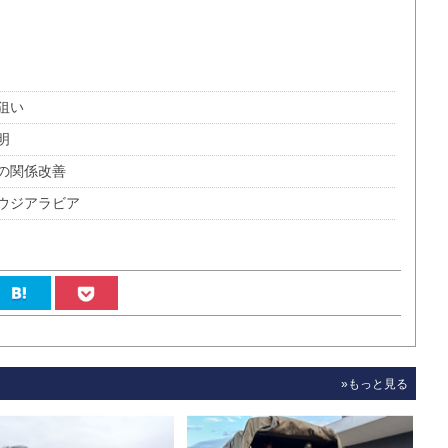
狙い
明
の関係改善
ウジアラビア
»もっと見る