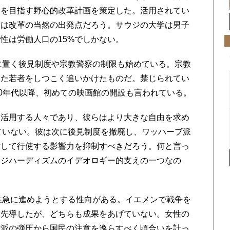
消を目指す野心的改革計画を策定した。活用されてい
用は改革の当然の出発点だろう。サウジの大学は男子
性は労働人口の15%でしかない。
に置く後見制度や宗教警察の制限も始めている。宗教
した若者をしつこく追いかけたものだ。禁じられてい
80年代以降、初めての映画館の開設も言われている。
活用する人々であり、彼らはより大きな自由を求め
ていない。彼は次に後見制度を撤廃し、ワッハーブ派
対して行使する影響力を抑制すべきだろう。何と言っ
・ジハーディズムのイデオロギー的支えの一つなの
性急に進めようとする性向がある。イエメンで戦争を
を先導したが、どちらも成果をあげていない。女性の
府派の弾圧から国民の注意を逸らすべく頃合いを計っ