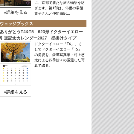
に、京都で新たな旅の物語を紡
ぎます。第1部は、俳優の常盤
»詳細を見る
貴子さんと仲間由紀…
ウェッジブックス
ありがとうT4&T5 923形ドクターイエロー
引退記念カレンダー2027 壁掛けタイプ
ドクターイエロー「T4」、そ
してドクターイエロー「T5」
の勇姿を、鉄道写真家・村上悠
太による四季折々の厳選した写
真で綴る。
»詳細を見る