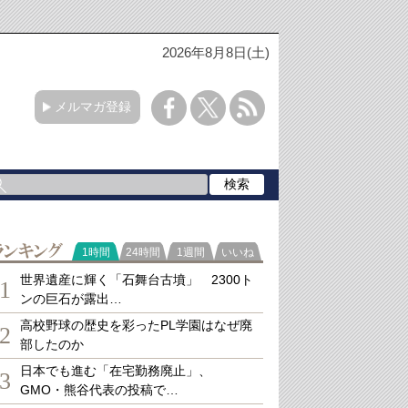
2026年8月8日(土)
メルマガ登録
ランキング
1時間
24時間
1週間
いいね
世界遺産に輝く「石舞台古墳」 2300ト
1
ンの巨石が露出…
高校野球の歴史を彩ったPL学園はなぜ廃
2
部したのか
日本でも進む「在宅勤務廃止」、
3
GMO・熊谷代表の投稿で…