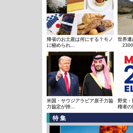
帰省のお土産は何にする？モノ
世界遺
に秘められ…
230
米国・サウジアラビア原子力協
野党・
力協定が持…
権者の
特集