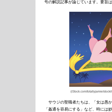
号の解説記事が論じています。要旨
(iStock.com
/totallyjamie/stockil
サウジの聖職者たちは、「女は愚か
「姦通を容易にする」など、時には