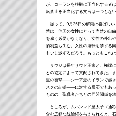
が、コーランを根拠に正当化する者
転禁止を正当化する文言は一つもな
従って、9月26日の解禁は喜ばしい
禁は、他国の女性にとって当然の自
を雇う必要がなくなり、女性の外出
的利益も生む。女性の運転を禁ずる
も少し減ずるだろう。もっともこれ
サウジは長年サウド王家と、極端に
との協定によって支配されてきた。ま
重の衝撃――シーア派のイランで起
スクの占拠――に対する反応でもあ
ものの、聖職者たちとの同盟関係を
ところが、ムハンマド皇太子（通称
含む広範な統治権を与えられると、