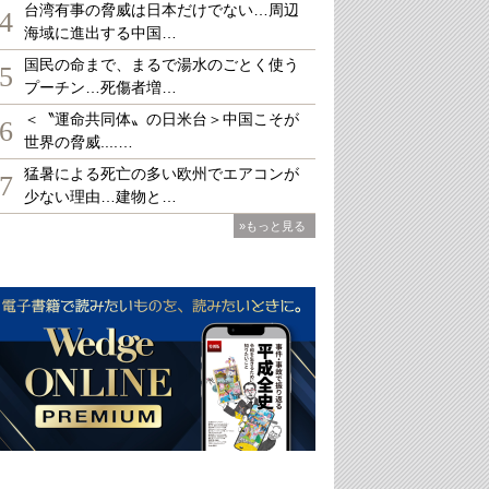
台湾有事の脅威は日本だけでない…周辺
4
海域に進出する中国…
国民の命まで、まるで湯水のごとく使う
5
プーチン…死傷者増…
＜〝運命共同体〟の日米台＞中国こそが
6
世界の脅威....…
猛暑による死亡の多い欧州でエアコンが
7
少ない理由…建物と…
»もっと見る