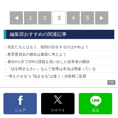
前
1
2
3
4
5
へ
へ
編集部おすすめの関連記事
先生たちとはもう、校則の話をするのはやめよう
教育委員会の都合は最後に考えよう
着任4カ月で200の課題を洗い出した改革者の横顔
「話を聞きなさい」なんて指導は本当は間違っている
“考えさせる”と“悩ませる”は違う｜水島精二監督
PR
シェア
ツイート
送る