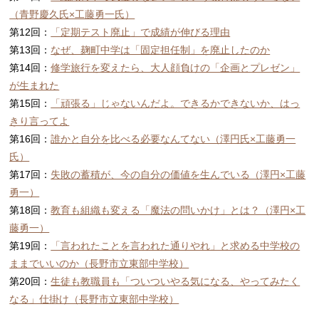
（青野慶久氏×工藤勇一氏）
第12回：
「定期テスト廃止」で成績が伸びる理由
第13回：
なぜ、麹町中学は「固定担任制」を廃止したのか
第14回：
修学旅行を変えたら、大人顔負けの「企画とプレゼン」
が生まれた
第15回：
「頑張る」じゃないんだよ。できるかできないか、はっ
きり言ってよ​
第16回：
誰かと自分を比べる必要なんてない（澤円氏×工藤勇一
氏）
第17回：
失敗の蓄積が、今の自分の価値を生んでいる（澤円×工藤
勇一）
第18回：
教育も組織も変える「魔法の問いかけ」とは？（澤円×工
藤勇一）
第19回：
「言われたことを言われた通りやれ」と求める中学校の
ままでいいのか（長野市立東部中学校）
第20回：
生徒も教職員も「ついついやる気になる、やってみたく
なる」仕掛け（長野市立東部中学校）