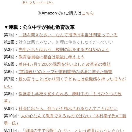
ギャラリーページへ
※Amazonでのご購入は
こちら
▼連載：
公立中学が挑む教育改革
第1回：
「話を聞きなさい」なんて指導は本当は間違っている
第2回：
対立は悪じゃない、無理に仲良くしなくたっていい
第3回：
先生たちとはもう、校則の話をするのはやめよう
第4回：
教育委員会の都合は最後に考えよう
第5回：
着任4カ月で200の課題を洗い出した改革者の横顔
第6回：
“常識破り”のトップが慣例重視の現場に与えた衝撃
第7回：
親の言うことばかり聞く子どもには危機感を持ったほうが
いい
第8回：
保護者も学校を変えられる。麹町中の「もうひとつの改
革」
第9回：
社会に出たら、何もかも指示されるなんてことはない
第10回：
人の心なんて教育できるものではない（木村泰子氏×工藤
勇一氏）
第11回：
「組織の中で我慢しなさい」という教育はもういらない