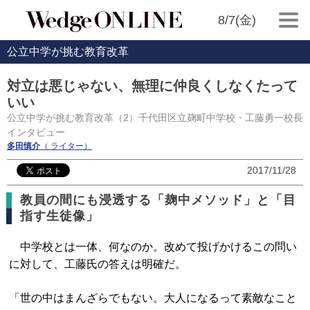
8/7(金)
公立中学が挑む教育改革
対立は悪じゃない、無理に仲良くしなくたって
いい
公立中学が挑む教育改革（2）千代田区立麹町中学校・工藤勇一校長
インタビュー
多田慎介
（ ライター）
2017/11/28
教員の間にも浸透する「麹中メソッド」と「目
指す生徒像」
中学校とは一体、何なのか。改めて投げかけるこの問い
に対して、工藤氏の答えは明確だ。
「世の中はまんざらでもない。大人になるって素敵なこと