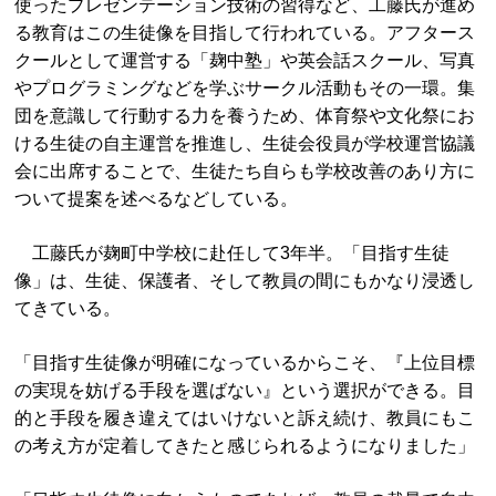
使ったプレゼンテーション技術の習得など、工藤氏が進め
る教育はこの生徒像を目指して行われている。アフタース
クールとして運営する「麹中塾」や英会話スクール、写真
やプログラミングなどを学ぶサークル活動もその一環。集
団を意識して行動する力を養うため、体育祭や文化祭にお
ける生徒の自主運営を推進し、生徒会役員が学校運営協議
会に出席することで、生徒たち自らも学校改善のあり方に
ついて提案を述べるなどしている。
工藤氏が麹町中学校に赴任して3年半。「目指す生徒
像」は、生徒、保護者、そして教員の間にもかなり浸透し
てきている。
「目指す生徒像が明確になっているからこそ、『上位目標
の実現を妨げる手段を選ばない』という選択ができる。目
的と手段を履き違えてはいけないと訴え続け、教員にもこ
の考え方が定着してきたと感じられるようになりました」