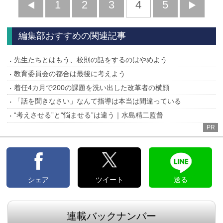
前
1
2
3
4
5
へ
へ
編集部おすすめの関連記事
先生たちとはもう、校則の話をするのはやめよう
教育委員会の都合は最後に考えよう
着任4カ月で200の課題を洗い出した改革者の横顔
「話を聞きなさい」なんて指導は本当は間違っている
“考えさせる”と“悩ませる”は違う｜水島精二監督
PR
シェア
ツイート
送る
連載バックナンバー