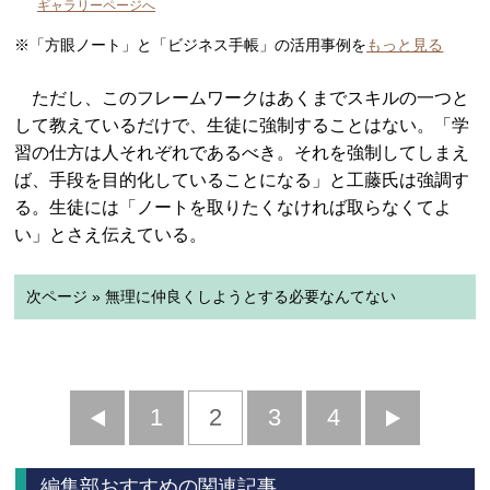
ギャラリーページへ
※「方眼ノート」と「ビジネス手帳」の活用事例を
もっと見る
ただし、このフレームワークはあくまでスキルの一つと
して教えているだけで、生徒に強制することはない。「学
習の仕方は人それぞれであるべき。それを強制してしまえ
ば、手段を目的化していることになる」と工藤氏は強調す
る。生徒には「ノートを取りたくなければ取らなくてよ
い」とさえ伝えている。
次ページ » 無理に仲良くしようとする必要なんてない
前
1
2
3
4
次
へ
へ
編集部おすすめの関連記事