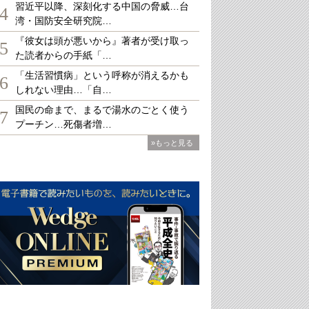
習近平以降、深刻化する中国の脅威…台
4
湾・国防安全研究院…
『彼女は頭が悪いから』著者が受け取っ
5
た読者からの手紙「…
「生活習慣病」という呼称が消えるかも
6
しれない理由…「自…
国民の命まで、まるで湯水のごとく使う
7
プーチン…死傷者増…
»もっと見る