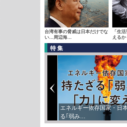
台湾有事の脅威は日本だけでな
「生活
い…周辺海…
えるか
特集
エネルギー依存国家・日
る｢弱み…