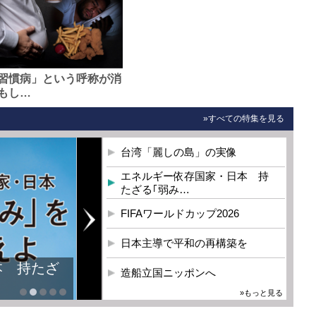
習慣病」という呼称が消
もし…
»すべての特集を見る
台湾「麗しの島」の実像
エネルギー依存国家・日本 持
たざる｢弱み…
FIFAワールドカップ2026
日本主導で平和の再構築を
本 持たざ
造船立国ニッポンへ
»もっと見る