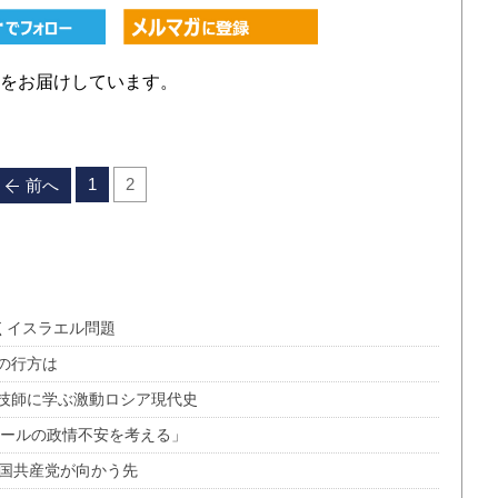
をお届けしています。
1
2
前へ
くイスラエル問題
の行方は
技師に学ぶ激動ロシア現代史
ミールの政情不安を考える」
中国共産党が向かう先