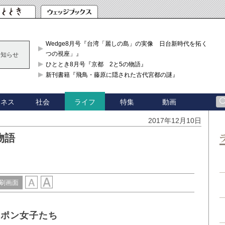
Wedge8月号『台湾「麗しの島」の実像 日台新時代を拓く「3
つの視座」』
お知らせ
ひととき8月号『京都 2と5の物語』
新刊書籍『飛鳥・藤原に隠された古代宮都の謎』
ジネス
社会
特集
動画
ライフ
2017年12月10日
物語
刷画面
ッポン女子たち