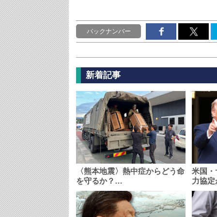
バックナンバー
新着記事
〈熊本地震〉熱中症からどう命
米国・
を守るか？…
力協定