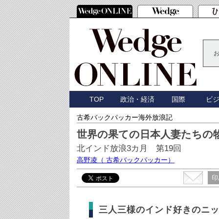
TOP
政治・経済
国際
ビ
古希バックパッカー海外放浪記
世界の果ての日本人妻たちの
北インド放浪3カ月 第19回
高野凌
（ 古希バックパッカー）
印
三人三様のインド好きのニ