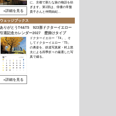
に、京都で新たな旅の物語を紡
ぎます。第1部は、俳優の常盤
»詳細を見る
貴子さんと仲間由紀…
ウェッジブックス
ありがとうT4&T5 923形ドクターイエロー
引退記念カレンダー2027 壁掛けタイプ
ドクターイエロー「T4」、そ
してドクターイエロー「T5」
の勇姿を、鉄道写真家・村上悠
太による四季折々の厳選した写
真で綴る。
»詳細を見る