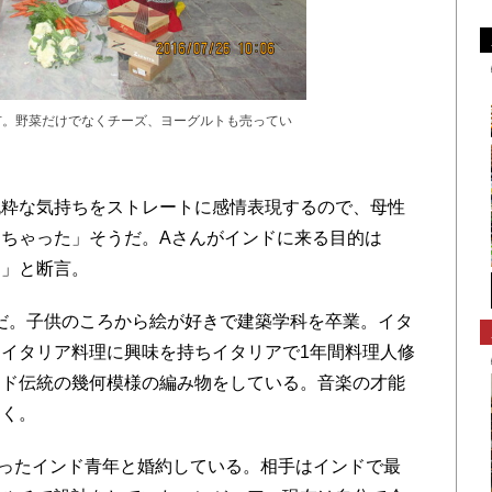
市。野菜だけでなくチーズ、ヨーグルトも売ってい
粋な気持ちをストレートに感情表現するので、母性
ちゃった」そうだ。Aさんがインドに来る目的は
ん」と断言。
だ。子供のころから絵が好きで建築学科を卒業。イタ
イタリア料理に興味を持ちイタリアで1年間料理人修
ンド伝統の幾何模様の編み物をしている。音楽の才能
叩く。
ったインド青年と婚約している。相手はインドで最