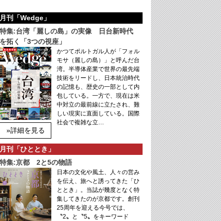
月刊「Wedge」
特集:台湾「麗しの島」の実像 日台新時代
を拓く「3つの視座」
かつてポルトガル人が「フォル
モサ（麗しの島）」と呼んだ台
湾。半導体産業で世界の最先端
技術をリードし、日本統治時代
の記憶も、歴史の一部として内
包している。一方で、現在は米
中対立の最前線に立たされ、難
しい現実に直面している。国際
社会で複雑な立…
»詳細を見る
月刊「ひととき」
特集:京都 2と5の物語
日本の文化や風土、人々の営み
を伝え、旅へと誘ってきた「ひ
ととき」。当誌が幾度となく特
集してきたのが京都です。創刊
25周年を迎える今号では、
〝2〟と〝5〟をキーワード