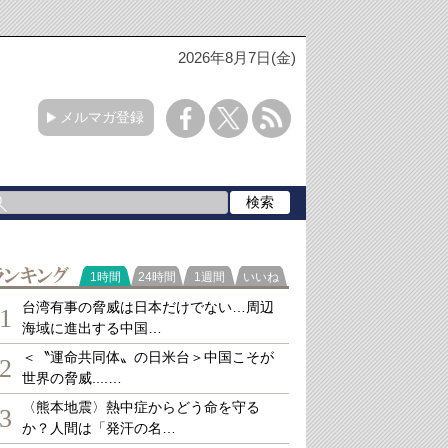
2026年8月7日(金)
メルマガ登録
ランキング
1時間
24時間
1週間
いいね
台湾有事の脅威は日本だけでない…周辺
1
海域に進出する中国…
＜〝運命共同体〟の日米台＞中国こそが
2
世界の脅威....…
〈熊本地震〉熱中症からどう命を守る
3
か？人間は「発汗の名…