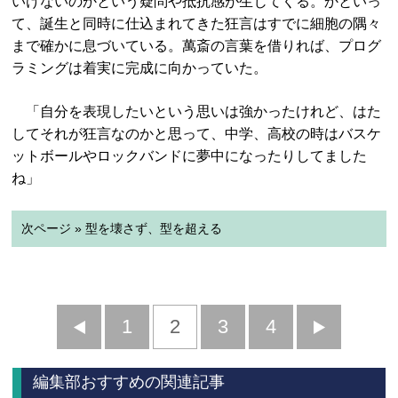
いけないのかという疑問や抵抗感が生じてくる。かといっ
て、誕生と同時に仕込まれてきた狂言はすでに細胞の隅々
まで確かに息づいている。萬斎の言葉を借りれば、プログ
ラミングは着実に完成に向かっていた。
「自分を表現したいという思いは強かったけれど、はた
してそれが狂言なのかと思って、中学、高校の時はバスケ
ットボールやロックバンドに夢中になったりしてました
ね」
次ページ » 型を壊さず、型を超える
前
1
2
3
4
次
へ
へ
編集部おすすめの関連記事