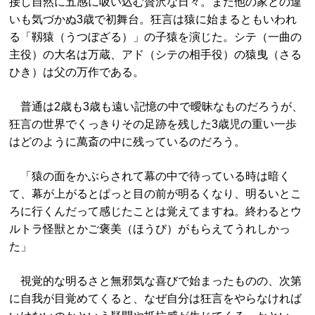
接し自然に五感に吸い込む贅沢な日々。まだ他の家との違
いも気づかぬ3歳で初舞台。狂言は猿に始まるともいわれ
る「靱猿（うつぼざる）」の子猿を演じた。シテ（一曲の
主役）の大名は万蔵、アド（シテの相手役）の猿曳（さる
ひき）は父の万作である。
普通は2歳も3歳も遠い記憶の中で曖昧なものだろうが、
狂言の世界でくっきりその足跡を残した3歳児の重い一歩
はどのように萬斎の中に残っているのだろう。
「猿の面をかぶらされて幕の中で待っている時は暗く
て、幕が上がるとぱっと目の前が明るくなり、明るいとこ
ろに行くんだって感じたことは覚えてますね。終わるとウ
ルトラ怪獣とかご褒美（ほうび）がもらえてうれしかっ
た」
視覚的な明るさと無邪気な喜びで始まったものの、次第
に自我が目覚めてくると、なぜ自分は狂言をやらなければ