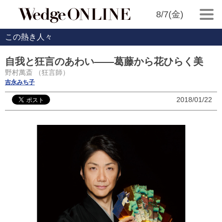
8/7(金)
この熱き人々
自我と狂言のあわい――葛藤から花ひらく美
野村萬斎 （狂言師）
吉永みち子
2018/01/22