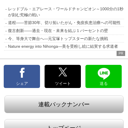
レッドブル・エアレース・ワールドチャンピオン～1000分の1秒
が刻む究極の戦い
道程――苦節30年、切り拓いたがん・免疫疾患治療への可能性
復古創新――過去・現在・未来を結ぶ１パーセントの壁
今、等身大で舞台へ―元宝塚トップスターの新たな挑戦
Nature energy into Nihonga―美を受粉し絵に結実する求道者
PR
シェア
ツイート
送る
連載バックナンバー
トップページ