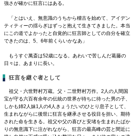
強さが確かに狂言にはある。
「とはいえ、無意識のうちから稽古を始めて、アイデン
ティティーの揺らぎはずっと抱えて生きてきました。本当
にこの道でよかったと自覚的に狂言師としての自分を確立
できたのは、5、6年前くらいかなあ」
もうすぐ萬斎は52歳になる。あわいで苦しんだ葛藤の
日々は、あまりに長い。
狂言を継ぐ者として
祖父・六世野村万蔵。父・二世野村万作。2人の人間国
宝が守る六百有余年の伝統の世界が待ちに待った男の子、
しかも姉2人妹1人の4人きょうだいのひとり息子として、
生まれながらに後世に狂言を継承させる役目を担い、期待
された命を生きる。祖父や父の喜びと安堵を生まれたばか
りの無意識下に注がれながら、狂言の最高峰の芸と間近に