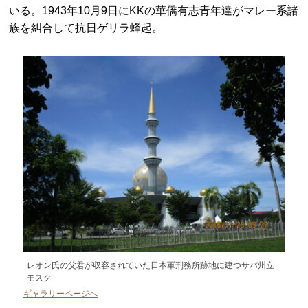
いる。1943年10月9日にKKの華僑有志青年達がマレー系諸
族を糾合して抗日ゲリラ蜂起。
レオン氏の父君が収容されていた日本軍刑務所跡地に建つサバ州立
モスク
ギャラリーページへ