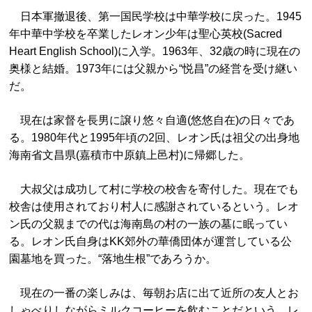
日本軍撤退後、第一国民学校は中華学校に戻った。1945
年中華中学校を卒業したレオン少年は聖心英校(Sacred
Heart English School)に入学。1963年、32歳の時に現在の
奥様と結婚。1973年には父親から“悦昌”の経営を受け継い
だ。
現在は家督を長男に譲り悠々自適(悠悠自在)の日々であ
る。1980年代と1995年頃の2回、レオン氏は祖父の出身地
海南省文昌県(嘉積市中原鎮上邑村)に帰郷した。
大叔父は成功して村に学校の校舎を寄付した。現在でも
校舎は使用されており村人に感謝されているという。レオ
ン氏の父親までの代は海南島の村の一族の墓に眠ってい
る。レオン氏自身はKK郊外の華僑団体が運営している公
園墓地を買った。“落地生根”であろうか。
現在の一番の楽しみは、毎朝お店に出て近所の友人とお
しゃべりしながらミルクコーヒーを飲むことだという。レ