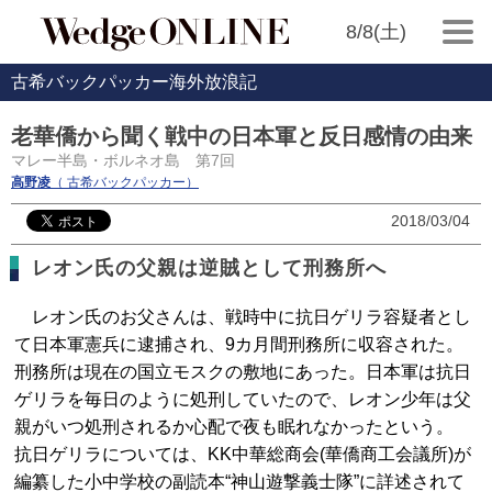
8/8(土)
古希バックパッカー海外放浪記
老華僑から聞く戦中の日本軍と反日感情の由来
マレー半島・ボルネオ島 第7回
高野凌
（ 古希バックパッカー）
2018/03/04
レオン氏の父親は逆賊として刑務所へ
レオン氏のお父さんは、戦時中に抗日ゲリラ容疑者とし
て日本軍憲兵に逮捕され、9カ月間刑務所に収容された。
刑務所は現在の国立モスクの敷地にあった。日本軍は抗日
ゲリラを毎日のように処刑していたので、レオン少年は父
親がいつ処刑されるか心配で夜も眠れなかったという。
抗日ゲリラについては、KK中華総商会(華僑商工会議所)が
編纂した小中学校の副読本“神山遊撃義士隊”に詳述されて