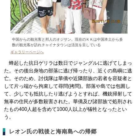
中国からの観光客と邦人のオジサン。現在のＫＫは中国本土から多
数の観光客が訪れチャイナタウンは活況を呈している
ギャラリーページへ
蜂起した抗日ゲリラは数日でジャングルに逃げてしまっ
た。その後出身地の部落に逃げ帰ったり、近くの島嶼に逃
亡。そのため、討伐隊は華僑や近隣部族の若者を容疑者と
して片っ端から拘束して尋問(拷問)。部落や島では包囲し
て、少しでも抵抗したり逃げようとすれば、機銃掃射して
無辜の住民が多数殺害された。華僑及び諸部族で処刑され
たもの400人超を含めて1000人以上が犠牲となったとい
う。
レオン氏の戦後と海南島への帰郷