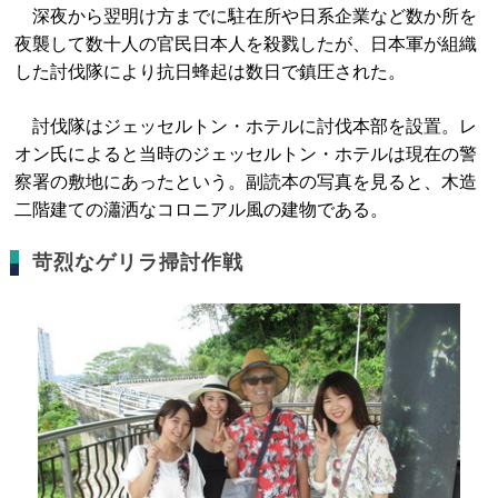
深夜から翌明け方までに駐在所や日系企業など数か所を
夜襲して数十人の官民日本人を殺戮したが、日本軍が組織
した討伐隊により抗日蜂起は数日で鎮圧された。
討伐隊はジェッセルトン・ホテルに討伐本部を設置。レ
オン氏によると当時のジェッセルトン・ホテルは現在の警
察署の敷地にあったという。副読本の写真を見ると、木造
二階建ての瀟洒なコロニアル風の建物である。
苛烈なゲリラ掃討作戦