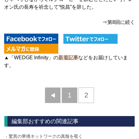
オン氏の長寿を祈念して“悦昌”を辞した。
⇒第8回に続く
▲「WEDGE Infinity」の
新着記事
などをお届けしていま
す。
前
1
2
へ
編集部おすすめの関連記事
驚異の華僑ネットワークの真髄を覗く