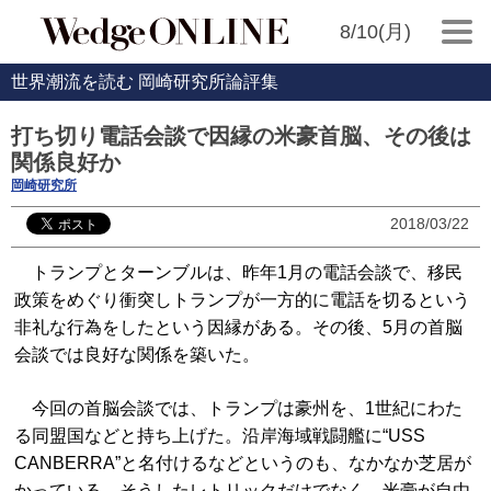
8/10(月)
世界潮流を読む 岡崎研究所論評集
打ち切り電話会談で因縁の米豪首脳、その後は
関係良好か
岡崎研究所
2018/03/22
トランプとターンブルは、昨年1月の電話会談で、移民
政策をめぐり衝突しトランプが一方的に電話を切るという
非礼な行為をしたという因縁がある。その後、5月の首脳
会談では良好な関係を築いた。
今回の首脳会談では、トランプは豪州を、1世紀にわた
る同盟国などと持ち上げた。沿岸海域戦闘艦に“USS
CANBERRA”と名付けるなどというのも、なかなか芝居が
かっている。そうしたレトリックだけでなく、米豪が自由