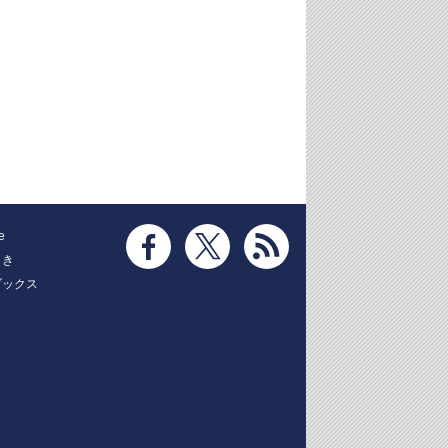
e
とき
ブックス