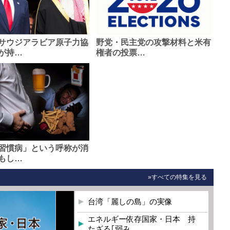
サウジアラビア原子力協
野党・民主党の攻撃材料と米有
が持…
権者の投票…
習慣病」という呼称が消
もし…
»すべての特集を見る
台湾「麗しの島」の実像
エネルギー依存国家・日本 持
たざる｢弱み…