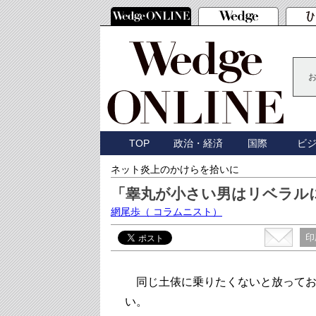
TOP
政治・経済
国際
ビ
ネット炎上のかけらを拾いに
「睾丸が小さい男はリベラル
網尾歩
（ コラムニスト）
印
同じ土俵に乗りたくないと放ってお
い。