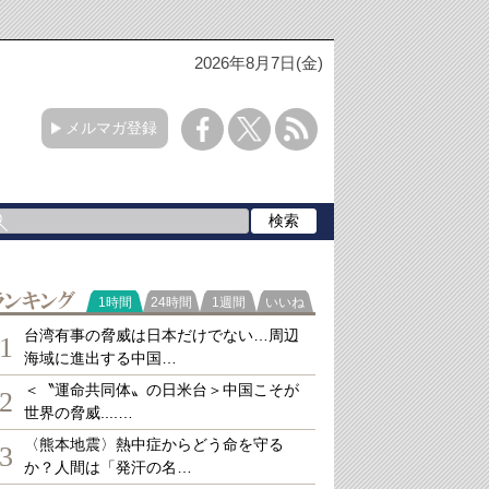
2026年8月7日(金)
メルマガ登録
ランキング
1時間
24時間
1週間
いいね
台湾有事の脅威は日本だけでない…周辺
1
海域に進出する中国…
＜〝運命共同体〟の日米台＞中国こそが
2
世界の脅威....…
〈熊本地震〉熱中症からどう命を守る
3
か？人間は「発汗の名…