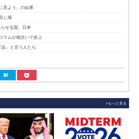
に見よう」の結果
煎じ感
黙らせる国、日本
コラムが相次いで炎上
下品」と言う人たち
»もっと見る