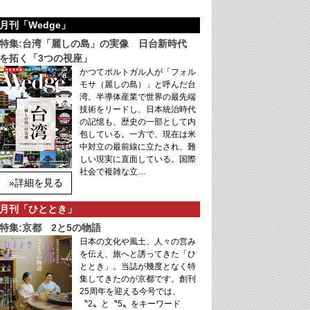
月刊「Wedge」
特集:台湾「麗しの島」の実像 日台新時代
を拓く「3つの視座」
かつてポルトガル人が「フォル
モサ（麗しの島）」と呼んだ台
湾。半導体産業で世界の最先端
技術をリードし、日本統治時代
の記憶も、歴史の一部として内
包している。一方で、現在は米
中対立の最前線に立たされ、難
しい現実に直面している。国際
社会で複雑な立…
»詳細を見る
月刊「ひととき」
特集:京都 2と5の物語
日本の文化や風土、人々の営み
を伝え、旅へと誘ってきた「ひ
ととき」。当誌が幾度となく特
集してきたのが京都です。創刊
25周年を迎える今号では、
〝2〟と〝5〟をキーワード