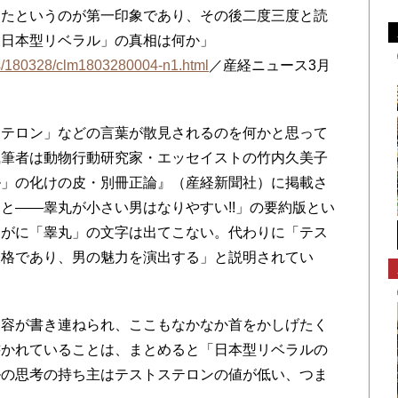
たというのが第一印象であり、その後二度三度と読
「日本型リベラル」の真相は何か」
s/180328/clm1803280004-n1.html
／産経ニュース3月
テロン」などの言葉が散見されるのを何かと思って
執筆者は動物行動研究家・エッセイストの竹内久美子
ル」の化けの皮・別冊正論』（産経新聞社）に掲載さ
と――睾丸が小さい男はなりやすい!!」の要約版とい
すがに「睾丸」の文字は出てこない。代わりに「テス
表格であり、男の魅力を演出する」と説明されてい
。
容が書き連ねられ、ここもなかなか首をかしげたく
書かれていることは、まとめると「日本型リベラルの
ルの思考の持ち主はテストステロンの値が低い、つま