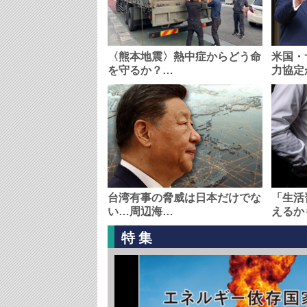
〈熊本地震〉熱中症からどう命
米国・
を守るか？…
力協定
台湾有事の脅威は日本だけでな
「生活
い…周辺海…
えるか
特集