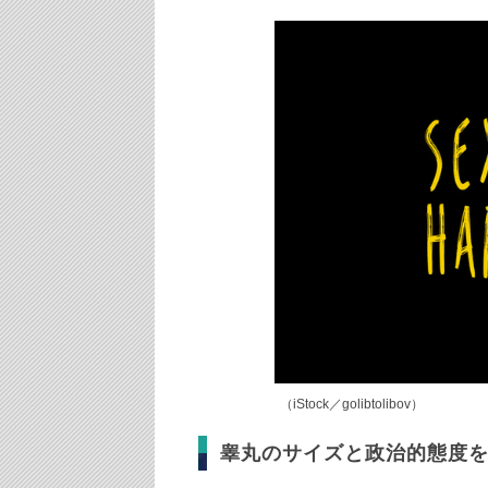
（iStock／golibtolibov）
睾丸のサイズと政治的態度