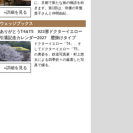
に、京都で新たな旅の物語を紡
ぎます。第1部は、俳優の常盤
»詳細を見る
貴子さんと仲間由紀…
ウェッジブックス
ありがとうT4&T5 923形ドクターイエロー
引退記念カレンダー2027 壁掛けタイプ
ドクターイエロー「T4」、そ
してドクターイエロー「T5」
の勇姿を、鉄道写真家・村上悠
太による四季折々の厳選した写
真で綴る。
»詳細を見る