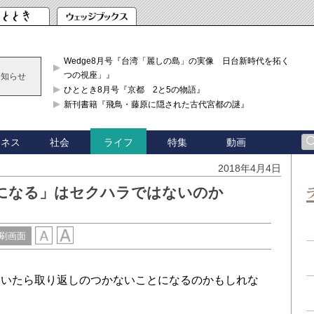
Wedge8月号『台湾「麗しの島」の実像 日台新時代を拓く「3
つの視座」』
お知らせ
ひととき8月号『京都 2と5の物語』
新刊書籍『飛鳥・藤原に隠された古代宮都の謎』
ジネス
社会
特集
動画
ライフ
2018年4月4日
になる」はセクハラではないのか
刷画面
いたら取り返しのつかないことになるのかもしれな