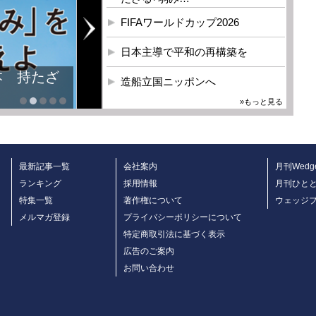
FIFAワールドカップ2026
日本主導で平和の再構築を
本 持たざ
造船立国ニッポンへ
»もっと見る
最新記事一覧
会社案内
月刊Wedg
ランキング
採用情報
月刊ひと
特集一覧
著作権について
ウェッジ
メルマガ登録
プライバシーポリシーについて
特定商取引法に基づく表示
広告のご案内
お問い合わせ