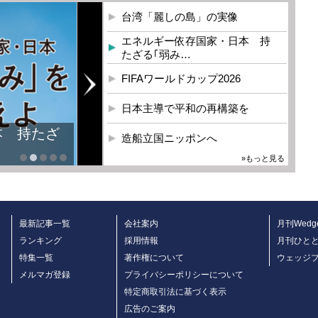
台湾「麗しの島」の実像
エネルギー依存国家・日本 持
たざる｢弱み…
FIFAワールドカップ2026
日本主導で平和の再構築を
本 持たざ
造船立国ニッポンへ
»もっと見る
最新記事一覧
会社案内
月刊Wedg
ランキング
採用情報
月刊ひと
特集一覧
著作権について
ウェッジ
メルマガ登録
プライバシーポリシーについて
特定商取引法に基づく表示
広告のご案内