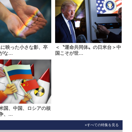
像に映った小さな影、卒
＜〝運命共同体〟の日米台＞中
がな…
国こそが世…
米国、中国、ロシアの核
争、…
»すべての特集を見る