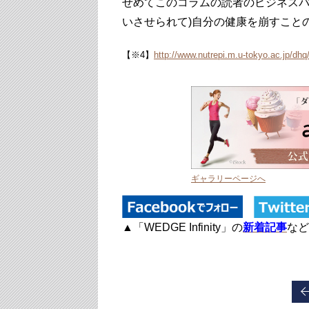
せめてこのコラムの読者のビジネスパ
いさせられて)自分の健康を崩すこと
【※4】
http://www.nutrepi.m.u-tokyo.ac.jp/dh
ギャラリーページへ
▲「WEDGE Infinity」の
新着記事
な