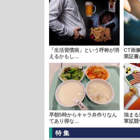
「生活習慣病」という呼称が消
CT画
えるかもし…
業証書
早朝5時からキャラ弁作りなん
強まる
てあり得な…
軍拡競
特集