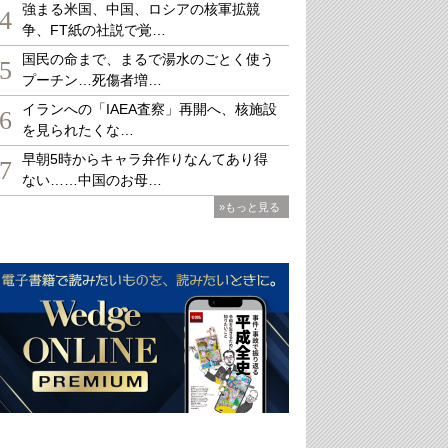
強まる米国、中国、ロシアの核軍拡競
4
争、FT紙の社説で覚…
国民の命まで、まるで湯水のごとく使う
5
プーチン…死傷者増…
イランへの「IAEA査察」再開へ、核施設
6
を見られたくな…
早朝5時からキャラ弁作りなんてあり得
7
ない……中国のお母…
»もっと見る