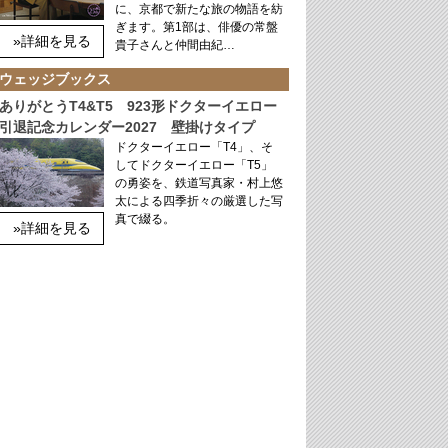
に、京都で新たな旅の物語を紡
ぎます。第1部は、俳優の常盤
»詳細を見る
貴子さんと仲間由紀…
ウェッジブックス
ありがとうT4&T5 923形ドクターイエロー
引退記念カレンダー2027 壁掛けタイプ
ドクターイエロー「T4」、そ
してドクターイエロー「T5」
の勇姿を、鉄道写真家・村上悠
太による四季折々の厳選した写
真で綴る。
»詳細を見る