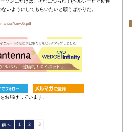
ーソンにだけは、それにつられて(ヘルシーだと勘違
のないようにしてもらいたいと願うばかりだ。
q/manual/knw06.pdf
どをお届けしています。
1
2
3
前へ