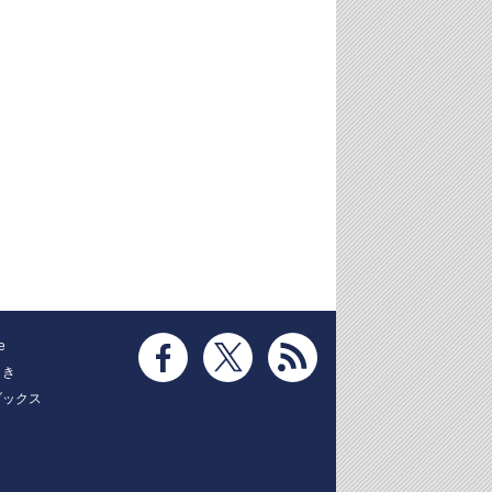
e
とき
ブックス