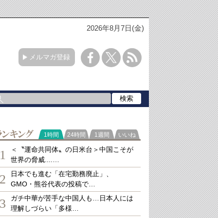
2026年8月7日(金)
メルマガ登録
ランキング
1時間
24時間
1週間
いいね
＜〝運命共同体〟の日米台＞中国こそが
1
世界の脅威....…
日本でも進む「在宅勤務廃止」、
2
GMO・熊谷代表の投稿で…
ガチ中華が苦手な中国人も…日本人には
3
理解しづらい「多様…