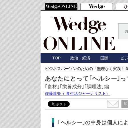
TOP
政治・経済
国際
ビ
ビジネスパーソンのための「無理なく実践！
あなたにとって｢ヘルシー｣っ
｢食材｣｢栄養成分｣｢調理法｣編
佐藤達夫
（ 食生活ジャーナリスト）
印
｢ヘルシー｣の中身は個人に