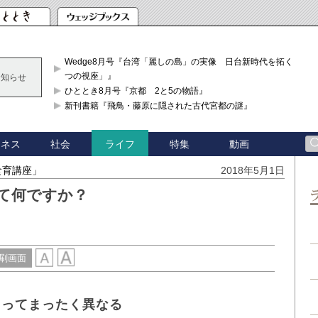
Wedge8月号『台湾「麗しの島」の実像 日台新時代を拓く「3
つの視座」』
お知らせ
ひととき8月号『京都 2と5の物語』
新刊書籍『飛鳥・藤原に隠された古代宮都の謎』
ジネス
社会
特集
動画
ライフ
食育講座」
2018年5月1日
て何ですか？
刷画面
よってまったく異なる