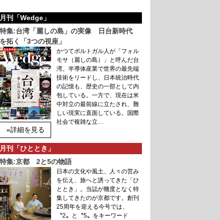
月刊「Wedge」
特集:台湾「麗しの島」の実像 日台新時代
を拓く「3つの視座」
かつてポルトガル人が「フォル
モサ（麗しの島）」と呼んだ台
湾。半導体産業で世界の最先端
技術をリードし、日本統治時代
の記憶も、歴史の一部として内
包している。一方で、現在は米
中対立の最前線に立たされ、難
しい現実に直面している。国際
社会で複雑な立…
»詳細を見る
月刊「ひととき」
特集:京都 2と5の物語
日本の文化や風土、人々の営み
を伝え、旅へと誘ってきた「ひ
ととき」。当誌が幾度となく特
集してきたのが京都です。創刊
25周年を迎える今号では、
〝2〟と〝5〟をキーワード