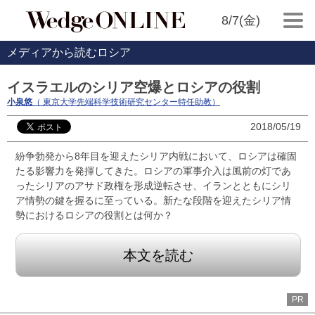
8/7(金)
メディアから読むロシア
イスラエルのシリア空爆とロシアの役割
小泉悠
（ 東京大学先端科学技術研究センター特任助教）
2018/05/19
紛争勃発から8年目を迎えたシリア内戦において、ロシアは確固
たる影響力を発揮してきた。ロシアの軍事介入は風前の灯であ
ったシリアのアサド政権を形成逆転させ、イランとともにシリ
ア情勢の鍵を握るに至っている。新たな段階を迎えたシリア情
勢におけるロシアの役割とは何か？
本文を読む
PR