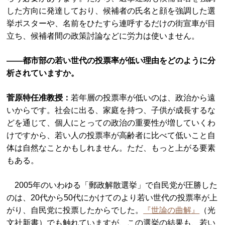
した方向に発達しており、候補者の氏名と顔を強調した選
挙ポスターや、名前をひたすら連呼するだけの街宣車が目
立ち、候補者間の政策討論などに労力は使いません。
――都市部の若い世代の投票率が低い理由をどのように分
析されていますか。
菅原特任准教授：
若年層の投票率が低いのは、政治から遠
いからです。社会に出る、家庭を持つ、子供が成長するな
どを通じて、個人にとっての政治の重要性が増していくわ
けですから、若い人の投票率が高齢者に比べて低いこと自
体は自然なことかもしれません。ただ、もっと上がる要素
もある。
2005年のいわゆる「郵政解散選挙」で自民党が圧勝した
のは、20代から50代にかけてのより若い世代の投票率が上
がり、自民党に投票したからでした。
『世論の曲解』
（光
文社新書）でも触れていますが、この選挙の結果も、若い