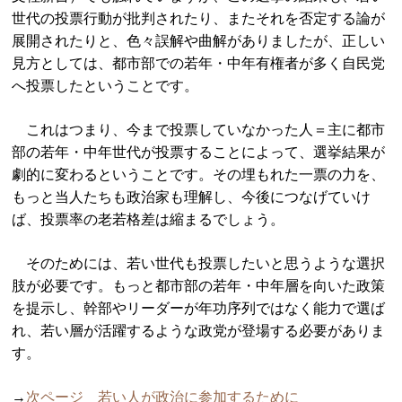
世代の投票行動が批判されたり、またそれを否定する論が
展開されたりと、色々誤解や曲解がありましたが、正しい
見方としては、都市部での若年・中年有権者が多く自民党
へ投票したということです。
これはつまり、今まで投票していなかった人＝主に都市
部の若年・中年世代が投票することによって、選挙結果が
劇的に変わるということです。その埋もれた一票の力を、
もっと当人たちも政治家も理解し、今後につなげていけ
ば、投票率の老若格差は縮まるでしょう。
そのためには、若い世代も投票したいと思うような選択
肢が必要です。もっと都市部の若年・中年層を向いた政策
を提示し、幹部やリーダーが年功序列ではなく能力で選ば
れ、若い層が活躍するような政党が登場する必要がありま
す。
→
次ページ 若い人が政治に参加するために