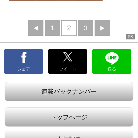
前
1
2
3
次
PR
へ
へ
シェア
ツイート
送る
連載バックナンバー
トップページ