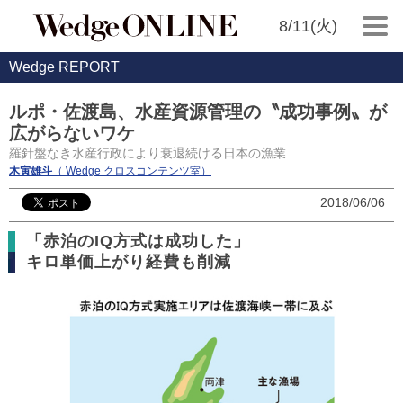
8/11(火)
Wedge REPORT
ルポ・佐渡島、水産資源管理の〝成功事例〟が
広がらないワケ
羅針盤なき水産行政により衰退続ける日本の漁業
木寅雄斗
（ Wedge クロスコンテンツ室）
2018/06/06
「赤泊のIQ方式は成功した」
キロ単価上がり経費も削減