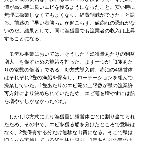
値が高い時に良いエビを獲るようになったこと。安い時に
無理に操業しなくてもよくなり、経費削減ができた」と語
る。前述の〝早い者勝ち〟が起こらず、値崩れの恐れがな
いのだ。結果として、同じ漁獲量でも漁業者の収入は上昇
することになる。
モデル事業においては、そうした「漁獲量あたりの利益
増大」を促すための施策を打った。まず一つが「1隻あた
りの篭数の倍増」である。IQ方式導入前、赤泊の4経営体
はそれぞれ2隻の漁船を保有し、ローテーションを組んで
操業していた。1隻あたりのエビ篭の上限数が県の漁業許
可方針により決められていたため、エビ篭を増やすには船
を増やすしかなかったのだ。
しかしIQ方式により漁獲量は経営体ごとに割り当てられ
たため、その中で、エビを獲る船を分けたところで意味は
なく、2隻保有する分だけ無駄な出費になる。そこで県は
IQ方式を実施している経営体に限り、1隻あたりの篭の上