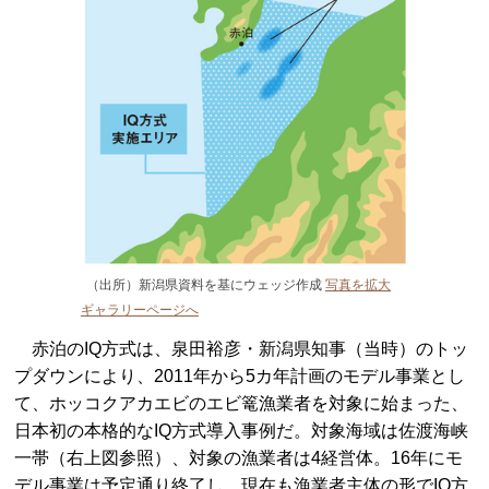
（出所）新潟県資料を基にウェッジ作成
写真を拡大
ギャラリーページへ
赤泊のIQ方式は、泉田裕彦・新潟県知事（当時）のトッ
プダウンにより、2011年から5カ年計画のモデル事業とし
て、ホッコクアカエビのエビ篭漁業者を対象に始まった、
日本初の本格的なIQ方式導入事例だ。対象海域は佐渡海峡
一帯（右上図参照）、対象の漁業者は4経営体。16年にモ
デル事業は予定通り終了し、現在も漁業者主体の形でIQ方