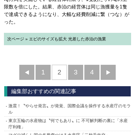
限数を倍にした。結果、赤泊の経営体は同じ漁獲量を1隻
で達成できるようになり、大幅な経費削減に繋（つな）が
った。
次ページ » エビのサイズも拡大 光差した赤泊の漁業
前
1
2
3
4
次
へ
へ
編集部おすすめの関連記事
激震！〝やらせ発言〟が発覚、国際会議を操作する水産庁のモラ
ル
東京五輪の水産物は〝何でもあり〟に 不可解判断の裏に「水産
庁利権」