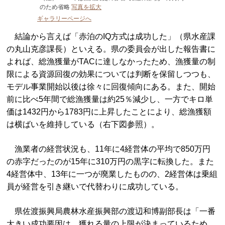
のため省略
写真を拡大
ギャラリーページへ
結論から言えば「赤泊のIQ方式は成功した」（県水産課
の丸山克彦課長）といえる。県の委員会が出した報告書に
よれば、総漁獲量がTACに達しなかったため、漁獲量の制
限による資源回復の効果については判断を保留しつつも、
モデル事業開始以後は徐々に回復傾向にある。また、開始
前に比べ5年間で総漁獲量は約25％減少し、一方でキロ単
価は1432円から1783円に上昇したことにより、総漁獲額
は横ばいを維持している（右下図参照）。
漁業者の経営状況も、11年に4経営体の平均で850万円
の赤字だったのが15年に310万円の黒字に転換した。また
4経営体中、13年に一つが廃業したものの、2経営体は乗組
員が経営を引き継いで代替わりに成功している。
県佐渡振興局農林水産振興部の渡辺和博副部長は「一番
大きい成功要因は、獲れる量の上限が決まっているため、