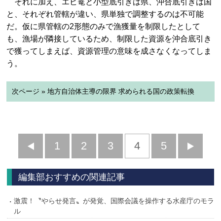
それに加え、エビ篭と小型底引きは県、沖合底引きは国
と、それぞれ管轄が違い、県単独で調整するのは不可能
だ。仮に県管轄の2形態のみで漁獲量を制限したとして
も、漁場が隣接しているため、制限した資源を沖合底引き
で獲ってしまえば、資源管理の意味を成さなくなってしま
う。
次ページ » 地方自治体主導の限界 求められる国の政策転換
前
1
2
3
4
5
へ
へ
編集部おすすめの関連記事
激震！〝やらせ発言〟が発覚、国際会議を操作する水産庁のモラ
ル