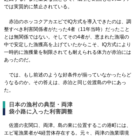
では実質的に禁止されている。
赤泊のホッコクアカエビでIQ方式を導入できたのは、調
整すべき利害関係者がたった4者（11年当時）だったこと
とは無関係ではない。そしてその4者が、恵まれた漁場の
中で安定した漁獲高を上げていたからこそ、IQ方式により
一時的に漁獲量を制限されても耐えられる体力が赤泊には
あったのだ。
では、もし前述のような好条件が揃っていなかったらど
うなるのか。その答えは、赤泊と同じ佐渡島の中にあっ
た。
日本の漁村の典型・両津
袋小路に入った利害調整
佐渡の玄関口、両津。島の東に位置するこの港町には、
エビ篭漁業者が4経営体存在する。元々、両津の漁業環境