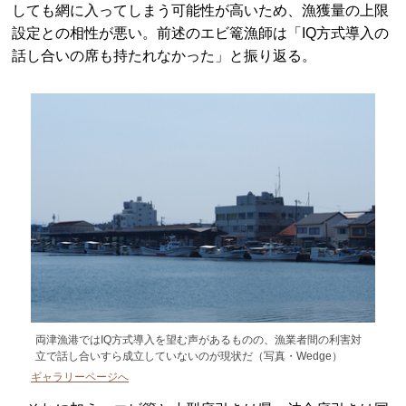
しても網に入ってしまう可能性が高いため、漁獲量の上限
設定との相性が悪い。前述のエビ篭漁師は「IQ方式導入の
話し合いの席も持たれなかった」と振り返る。
両津漁港ではIQ方式導入を望む声があるものの、漁業者間の利害対
立で話し合いすら成立していないのが現状だ（写真・Wedge）
ギャラリーページへ