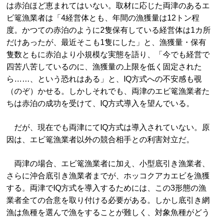
は赤泊ほど恵まれてはいない。取材に応じた両津のあるエ
ビ篭漁業者は「4経営体とも、年間の漁獲量は12トン程
度。かつての赤泊のように2隻保有している経営体は1カ所
だけあったが、最近そこも1隻にした」と、漁獲量・保有
隻数ともに赤泊より小規模な実態を語り、「今でも経営で
四苦八苦しているのに、漁獲量の上限を低く固定された
ら……、という恐れはある」と、IQ方式への不安感も覗
（のぞ）かせる。しかしそれでも、両津のエビ篭漁業者た
ちは赤泊の成功を受けて、IQ方式導入を望んでいる。
だが、現在でも両津にてIQ方式は導入されていない。原
因は、エビ篭漁業者以外の競合相手との利害対立だ。
両津の場合、エビ篭漁業者に加え、小型底引き漁業者、
さらに沖合底引き漁業者までが、ホッコクアカエビを漁獲
する。両津でIQ方式を導入するためには、この3形態の漁
業者全ての合意を取り付ける必要がある。しかし底引き網
漁は魚種を選んで漁をすることが難しく、対象魚種がどう