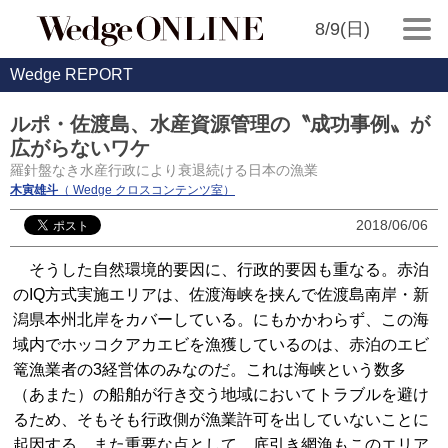
8/9(日)
Wedge REPORT
ルポ・佐渡島、水産資源管理の〝成功事例〟が
広がらないワケ
羅針盤なき水産行政により衰退続ける日本の漁業
木寅雄斗
（ Wedge クロスコンテンツ室）
2018/06/06
そうした自然環境的要因に、行政的要因も重なる。赤泊
のIQ方式実施エリアは、佐渡海峡を挟んで佐渡島南岸・新
潟県本州北岸をカバーしている。にもかかわらず、この海
域内でホッコクアカエビを漁獲しているのは、赤泊のエビ
篭漁業者の3経営体のみなのだ。これは海峡という数多
（あまた）の船舶が行き交う地域においてトラブルを避け
るため、そもそも行政側が漁業許可を出していないことに
起因する。また重要な点として、底引き網漁もこのエリア