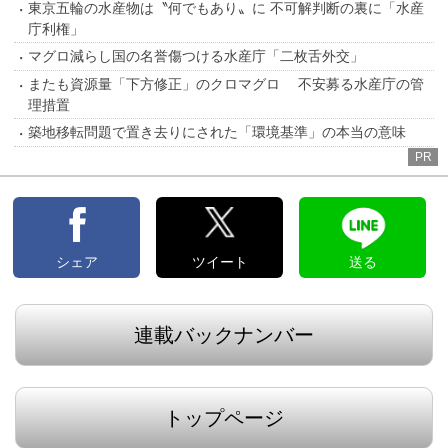
東京五輪の水産物は〝何でもあり〟に 不可解判断の裏に「水産
庁利権」
マグロ減らし国の名誉傷つける水産庁「二枚舌外交」
またも資源量「下方修正」のクロマグロ 不安募る水産庁の管
理措置
築地移転問題で置き去りにされた「環境基準」の本当の意味
PR
シェア
ツイート
送る
連載バックナンバー
トップページ