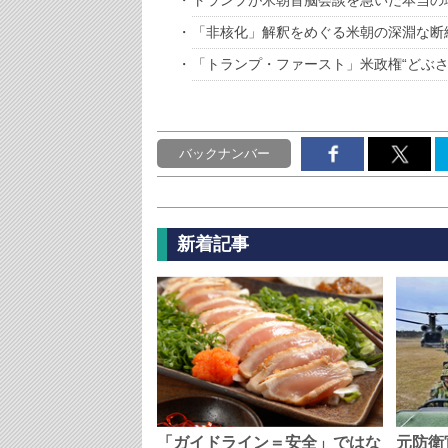
トランプが米朝首脳会談を急いだ本当の
「非核化」解釈をめぐる米朝の深淵な断
「トランプ・ファースト」米政権“どぶさ
バックナンバー
新着記事
「ガイドライン＝安全」ではな
元防衛