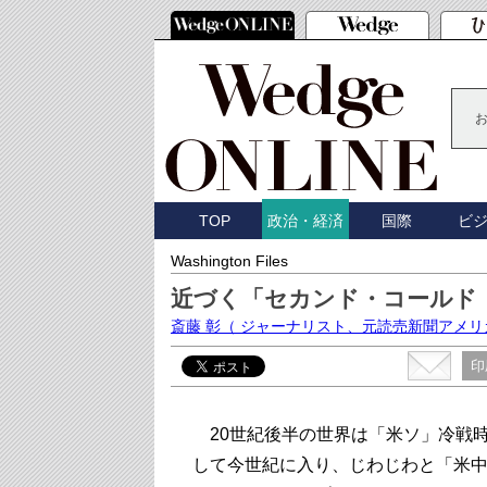
TOP
国際
ビ
政治・経済
Washington Files
近づく「セカンド・コールド
斎藤 彰
（ ジャーナリスト、元読売新聞アメリ
印
20世紀後半の世界は「米ソ」冷戦
して今世紀に入り、じわじわと「米