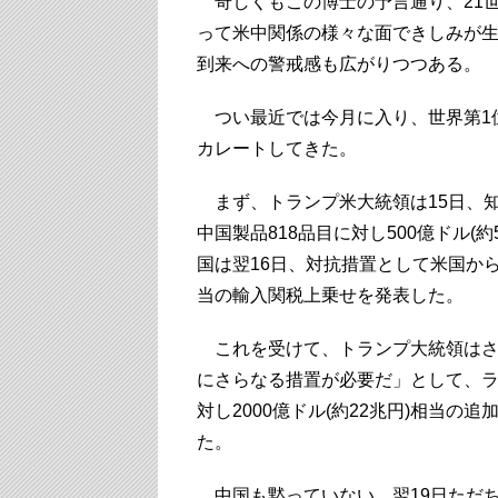
奇しくもこの博士の予言通り、21
って米中関係の様々な面できしみが生
到来への警戒感も広がりつつある。
つい最近では今月に入り、世界第1
カレートしてきた。
まず、トランプ米大統領は15日、
中国製品818品目に対し500億ドル(
国は翌16日、対抗措置として米国から
当の輸入関税上乗せを発表した。
これを受けて、トランプ大統領はさ
にさらなる措置が必要だ」として、
対し2000億ドル(約22兆円)相当
た。
中国も黙っていない。翌19日ただ