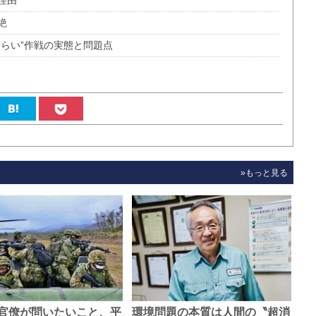
理由
絶
らい”作戦の実態と問題点
»もっと見る
官僚が問いたいこと、平
環境問題の本質は人間の〝超消