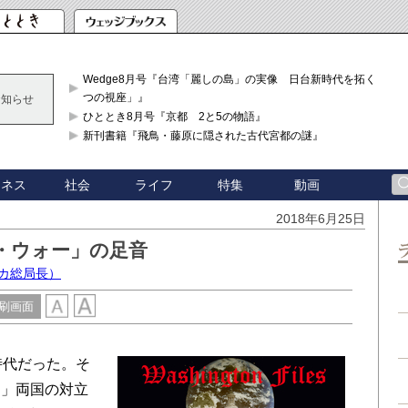
Wedge8月号『台湾「麗しの島」の実像 日台新時代を拓く「3
つの視座」』
お知らせ
ひととき8月号『京都 2と5の物語』
新刊書籍『飛鳥・藤原に隠された古代宮都の謎』
ジネス
社会
ライフ
特集
動画
2018年6月25日
・ウォー」の足音
カ総局長）
刷画面
時代だった。そ
中」両国の対立