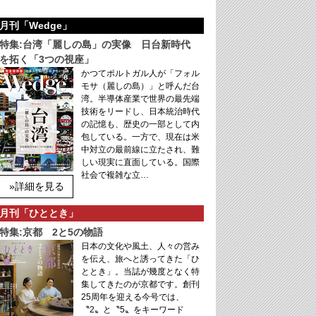
月刊「Wedge」
特集:台湾「麗しの島」の実像 日台新時代
を拓く「3つの視座」
かつてポルトガル人が「フォル
モサ（麗しの島）」と呼んだ台
湾。半導体産業で世界の最先端
技術をリードし、日本統治時代
の記憶も、歴史の一部として内
包している。一方で、現在は米
中対立の最前線に立たされ、難
しい現実に直面している。国際
社会で複雑な立…
»詳細を見る
月刊「ひととき」
特集:京都 2と5の物語
日本の文化や風土、人々の営み
を伝え、旅へと誘ってきた「ひ
ととき」。当誌が幾度となく特
集してきたのが京都です。創刊
25周年を迎える今号では、
〝2〟と〝5〟をキーワード