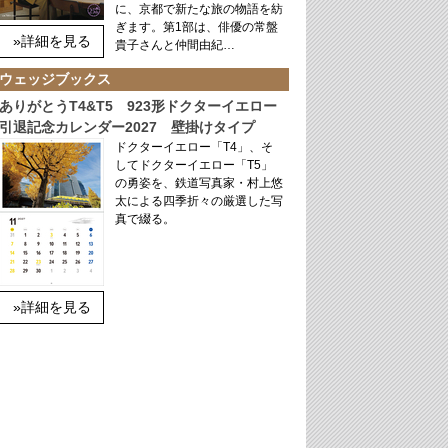
に、京都で新たな旅の物語を紡
ぎます。第1部は、俳優の常盤
»詳細を見る
貴子さんと仲間由紀…
ウェッジブックス
ありがとうT4&T5 923形ドクターイエロー
引退記念カレンダー2027 壁掛けタイプ
ドクターイエロー「T4」、そ
してドクターイエロー「T5」
の勇姿を、鉄道写真家・村上悠
太による四季折々の厳選した写
真で綴る。
»詳細を見る