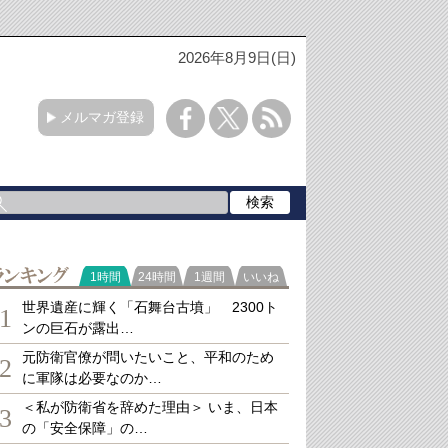
2026年8月9日(日)
メルマガ登録
ランキング
1時間
24時間
1週間
いいね
世界遺産に輝く「石舞台古墳」 2300ト
1
ンの巨石が露出…
元防衛官僚が問いたいこと、平和のため
2
に軍隊は必要なのか…
＜私が防衛省を辞めた理由＞ いま、日本
3
の「安全保障」の…