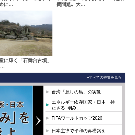
めに…
費問題〟大…
産に輝く「石舞台古墳」
0…
»すべての特集を見る
台湾「麗しの島」の実像
エネルギー依存国家・日本 持
たざる｢弱み…
FIFAワールドカップ2026
日本主導で平和の再構築を