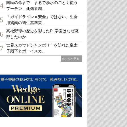
国民の命まで、まるで湯水のごとく使う
4
プーチン…死傷者増…
「ガイドライン＝安全」ではない、生食
5
用鶏肉の衛生基準策…
高校野球の歴史を彩ったPL学園はなぜ廃
6
部したのか
世界スカウトジャンボリーを訪れた皇太
7
子殿下とボーイスカ…
»もっと見る