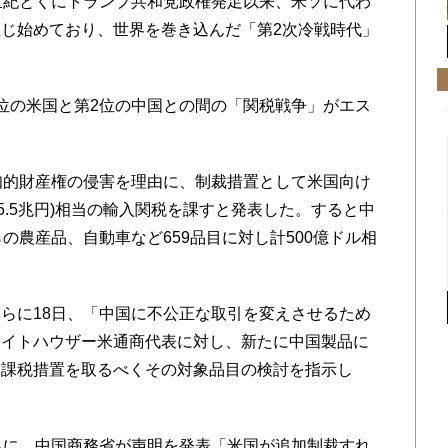
世紀とくにトランプ共和党政権発足以来、米ソに代わ
じ始めており、世界を巻き込んだ「第2次冷戦時代」
位の米国と第2位の中国との間の「関税戦争」がエス
知的財産権の侵害を理由に、制裁措置として米国向け
約5.5兆円)相当の輸入関税を課すと発表した。すると中
の農産品、自動車など659品目に対し計500億ドル相
らに18日、「中国に不公正な取引を変えさせるため
ライトハウザー米通商代表に対し、新たに中国製品に
の追加課税措置を取るべくその対象品目の検討を指示し
ちに、中国商務省が声明を発表「米国が追加制裁すれ