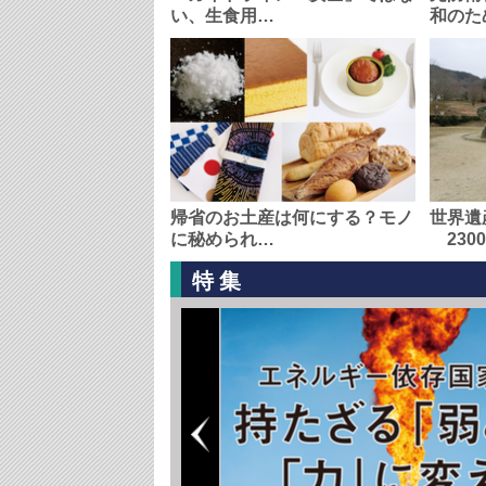
い、生食用…
和のた
帰省のお土産は何にする？モノ
世界遺
に秘められ…
230
特集