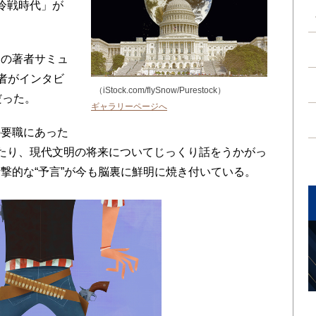
冷戦時代」が
の著者サミュ
筆者がインタビ
（iStock.com/flySnow/Purestock）
だった。
ギャラリーページへ
要職にあった
たり、現代文明の将来についてじっくり話をうかがっ
撃的な“予言”が今も脳裏に鮮明に焼き付いている。