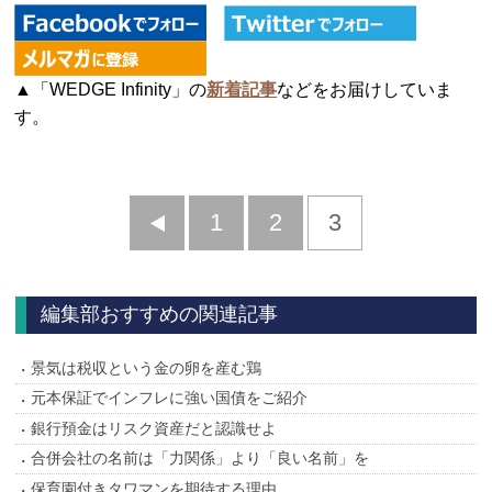
▲「WEDGE Infinity」の
新着記事
などをお届けしていま
す。
前
1
2
3
へ
編集部おすすめの関連記事
景気は税収という金の卵を産む鶏
元本保証でインフレに強い国債をご紹介
銀行預金はリスク資産だと認識せよ
合併会社の名前は「力関係」より「良い名前」を
保育園付きタワマンを期待する理由