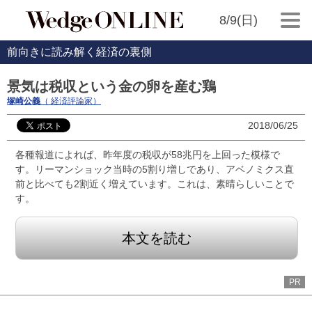
8/9(日)
前向きに読み解く経済の裏側
景気は税収という金の卵を産む鶏
塚崎公義
（ 経済評論家）
2018/06/25
各種報道によれば、昨年度の税収が58兆円を上回った模様で
す。リーマンショック当時の5割り増しであり、アベノミクス直
前と比べても2割近く増えています。これは、素晴らしいことで
す。
本文を読む
PR