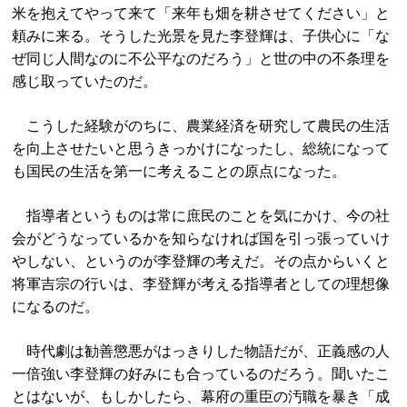
米を抱えてやって来て「来年も畑を耕させてください」と
頼みに来る。そうした光景を見た李登輝は、子供心に「な
ぜ同じ人間なのに不公平なのだろう」と世の中の不条理を
感じ取っていたのだ。
こうした経験がのちに、農業経済を研究して農民の生活
を向上させたいと思うきっかけになったし、総統になって
も国民の生活を第一に考えることの原点になった。
指導者というものは常に庶民のことを気にかけ、今の社
会がどうなっているかを知らなければ国を引っ張っていけ
やしない、というのが李登輝の考えだ。その点からいくと
将軍吉宗の行いは、李登輝が考える指導者としての理想像
になるのだ。
時代劇は勧善懲悪がはっきりした物語だが、正義感の人
一倍強い李登輝の好みにも合っているのだろう。聞いたこ
とはないが、もしかしたら、幕府の重臣の汚職を暴き「成