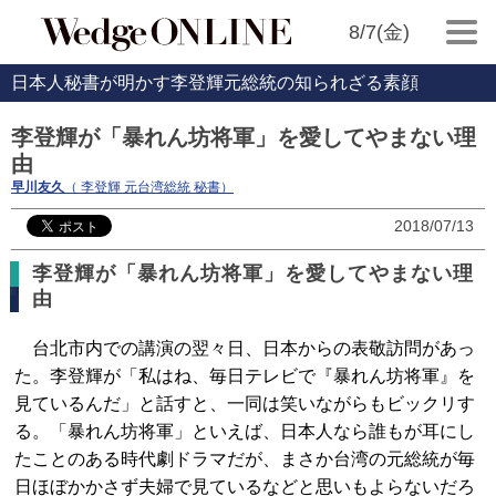
8/7(金)
日本人秘書が明かす李登輝元総統の知られざる素顔
李登輝が「暴れん坊将軍」を愛してやまない理
由
早川友久
（ 李登輝 元台湾総統 秘書）
2018/07/13
李登輝が「暴れん坊将軍」を愛してやまない理
由
台北市内での講演の翌々日、日本からの表敬訪問があっ
た。李登輝が「私はね、毎日テレビで『暴れん坊将軍』を
見ているんだ」と話すと、一同は笑いながらもビックリす
る。「暴れん坊将軍」といえば、日本人なら誰もが耳にし
たことのある時代劇ドラマだが、まさか台湾の元総統が毎
日ほぼかかさず夫婦で見ているなどと思いもよらないだろ