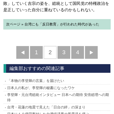
敗」していく吉宗の姿を、総統として国民党の特権政治を
是正していった自分に重ねているのかもしれない。
次ページ » 台湾にも「反日教育」が行われた時代があった
前
1
2
3
4
次
へ
へ
編集部おすすめの関連記事
「本物の李登輝の言葉」を届けたい
日本人の私が、李登輝の秘書になったワケ
李登輝・元台湾総統インタビュー 日本への期待 安倍総理への期
待
台湾・花蓮の地震で見えた「日台の絆」の深まり