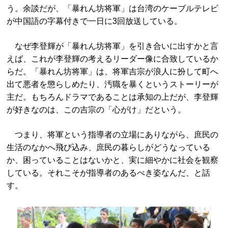
う。余談だが、「暴れん坊将軍」は台湾のケーブルテレビ
が中国語の字幕付きで一日に3回放送している。
なぜ李登輝が「暴れん坊将軍」を引き合いに出すかと言
えば、これが李登輝の考えるリーダー像に合致しているか
らだ。「暴れん坊将軍」は、将軍吉宗が浪人に扮して町へ
出て悪者を懲らしめたり、汚職を暴くというストーリーが
主だ。もちろんドラマであることは承知の上だが、李登輝
が好きなのは、この吉宗の「心がけ」だという。
つまり、将軍という指導者の立場にありながら、庶民の
生活のなかへ飛び込み、庶民の暮らしがどうなっている
か、困っていることはないかと、実に細やかに社会を観察
している。それこそが指導者のあるべき姿なんだ、と話
す。