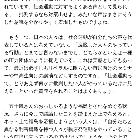
れています。社会運動に対するよくある声として見られ
る、「批判するなら対案出せよ」みたいな声はまさにそう
した意識を分かりやすく表現したものですよね。
もう一つ、日本の人々は、社会運動が自分たちの声を代
表しているとは考えていない。「逸脱した人々のやってい
る行動」とまでは言わないまでも、どちらかといえば一種
の圧力団体のように捉えている。これは実感としてもあっ
て、最近は必ずしもリベラルに限らない市民向けのセミナ
ーや中高生向けの講演などもするのですが、「社会運動っ
て、とりあえず何かに批判したい人がやっているだけに見
える」といった質問をされることはよくあります。
五十嵐さんのおっしゃるような福島とそれをめぐる状
況、さらに今まで議論したことを踏まえた上で考えると、
ネット上で福島を応援しようという人々は、「自分たちと
異なる利害構造を持つ人々が脱原発運動をやっている」と
いう前提に立っているのではないでしょうか。その上で、