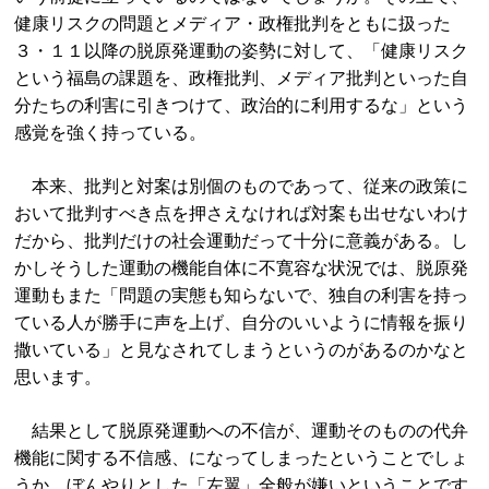
健康リスクの問題とメディア・政権批判をともに扱った
３・１１以降の脱原発運動の姿勢に対して、「健康リスク
という福島の課題を、政権批判、メディア批判といった自
分たちの利害に引きつけて、政治的に利用するな」という
感覚を強く持っている。
本来、批判と対案は別個のものであって、従来の政策に
おいて批判すべき点を押さえなければ対案も出せないわけ
だから、批判だけの社会運動だって十分に意義がある。し
かしそうした運動の機能自体に不寛容な状況では、脱原発
運動もまた「問題の実態も知らないで、独自の利害を持っ
ている人が勝手に声を上げ、自分のいいように情報を振り
撒いている」と見なされてしまうというのがあるのかなと
思います。
結果として脱原発運動への不信が、運動そのものの代弁
機能に関する不信感、になってしまったということでしょ
うか。ぼんやりとした「左翼」全般が嫌いということです