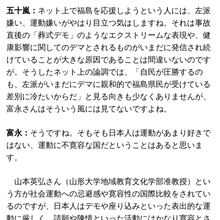
五十嵐：
ネット上で福島を応援しようという人には、左派
嫌い、運動嫌いがやはり目立つ気はしますね。それは事故
直後の「葬式デモ」のようなエクストリームな表現や、健
康影響に関してのデマとされるものがいまだに発信され続
けていることが大きな原因であることは間違いないのです
が。そうしたネット上の論調では、「自民が圧勝するの
も、左派がいまだにデマに親和的で福島県民が受けている
差別に冷たいからだ」と見る向きも少なくありませんが、
富永さんはそういう風には見てないですよね。
富永：
そうですね。そもそも日本人は運動があまり好きで
はない、運動に不寛容な国だということはあると思いま
す。
山本英弘さん（山形大学地域教育文化学部准教授）とい
う方が社会運動への忌避感や寛容性の国際比較をされてい
るのですが、日本人はデモや座り込みといった表出的な運
動に厳しく、請願や陳情といった活動にはかなり寛容とさ