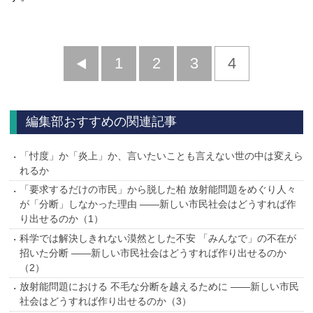
前
1
2
3
4
へ
編集部おすすめの関連記事
「忖度」か「炎上」か、言いたいことも言えない世の中は変えら
れるか
「要求するだけの市民」から脱した柏 放射能問題をめぐり人々
が「分断」しなかった理由 ――新しい市民社会はどうすれば作
り出せるのか（1）
科学では解決しきれない漠然とした不安 「みんなで」の不在が
招いた分断 ――新しい市民社会はどうすれば作り出せるのか
（2）
放射能問題における 不毛な分断を越えるために ――新しい市民
社会はどうすれば作り出せるのか（3）