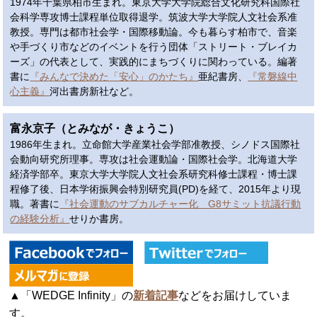
1974年千葉県柏市生まれ。東京大学大学院総合文化研究科国際社
会科学専攻博士課程単位取得退学。筑波大学大学院人文社会系准
教授。専門は都市社会学・国際移動論。今も暮らす柏市で、音楽
や手づくり市などのイベントを行う団体「ストリート・ブレイカ
ーズ」の代表として、実践的にまちづくりに関わっている。編著
書に
『みんなで決めた「安心」のかたち』
亜紀書房、
『常磐線中
心主義』
河出書房新社など。
富永京子（とみなが・きょうこ）
1986年生まれ。立命館大学産業社会学部准教授、シノドス国際社
会動向研究所理事。専攻は社会運動論・国際社会学。北海道大学
経済学部卒。東京大学大学院人文社会系研究科修士課程・博士課
程修了後、日本学術振興会特別研究員(PD)を経て、2015年より現
職。著書に
『社会運動のサブカルチャー化 G8サミット抗議行動
の経験分析』
せりか書房。
▲「WEDGE Infinity」の
新着記事
などをお届けしていま
す。