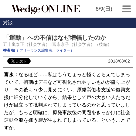
8/9(日)
対談
「運動」への不信はなぜ増幅したのか
五十嵐泰正（社会学者）×富永京子（社会学者）（後編）
柳瀬 徹
（ フリーランス編集者、ライター）
2018/08/02
富永：
なるほど……私はもうちょっと軽くとらえてしまっ
ていて、初期はデモなど可視化されやすいものが盛り上が
り、その後もう少し見えにくい、原発労働者支援や復興支
援に細分化していくから、結果として声の大きい人たちだ
けが目立って批判されてしまっているのかと思っていまし
たが、もっと明確に、原発事故後の問題をきっかけに社会
運動全般を嫌う層が生まれてしまっている、ということで
すか。