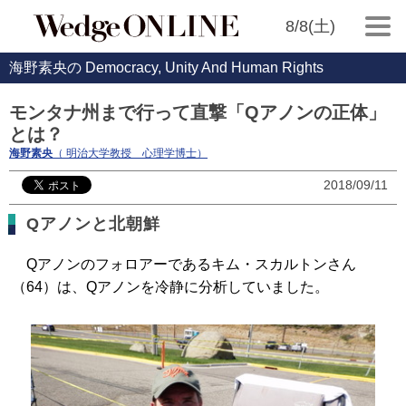
8/8(土)
海野素央の Democracy, Unity And Human Rights
モンタナ州まで行って直撃「Qアノンの正体」
とは？
海野素央
（ 明治大学教授 心理学博士）
2018/09/11
Qアノンと北朝鮮
Qアノンのフォロアーであるキム・スカルトンさん
（64）は、Qアノンを冷静に分析していました。