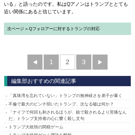
いる」と語ったのです。私はQアノンはトランプととても
近い関係にあると信じています。
次ページ » Qフォロアーに対するトランプの対応
前
1
2
3
次
へ
へ
編集部おすすめの関連記事
「真珠湾を忘れていない」トランプの無神経さを弟子が暴く
不倫で最大のピンチ招いたトランプ、次なる嘘は何か？
「ナイフで何回も刺されるほうが、銃で殺されるより苦痛なん
だ」トランプ支持者の心に響く殺し文句
トランプ大統領の関税ゲーム