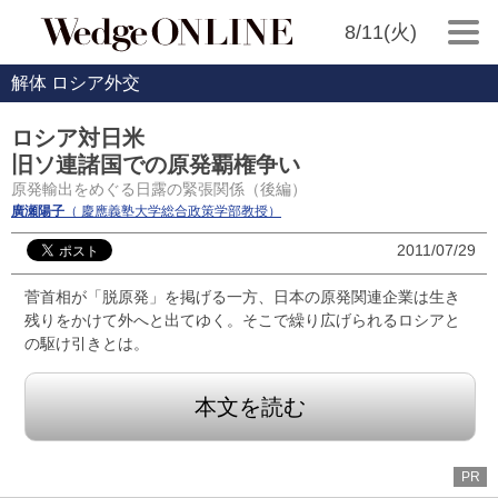
8/11(火)
解体 ロシア外交
ロシア対日米
旧ソ連諸国での原発覇権争い
原発輸出をめぐる日露の緊張関係（後編）
廣瀬陽子
（ 慶應義塾大学総合政策学部教授）
2011/07/29
菅首相が「脱原発」を掲げる一方、日本の原発関連企業は生き
残りをかけて外へと出てゆく。そこで繰り広げられるロシアと
の駆け引きとは。
本文を読む
PR