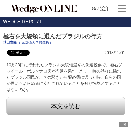
8/7(金)
WEDGE REPORT
極右を大統領に選んだブラジルの行方
花田吉隆
（ 元防衛大学校教授）
2018/11/01
10月28日に行われたブラジル大統領選挙の決選投票で、極右ジ
ャイール・ボルソナロ氏が当選を果たした。一時の熱狂に揺れ
たブラジル国民が、その騒ぎから醒め我に返った時、自らの国
が思いもよらぬ者に支配されていることを知り愕然とすること
はないのか。
本文を読む
PR