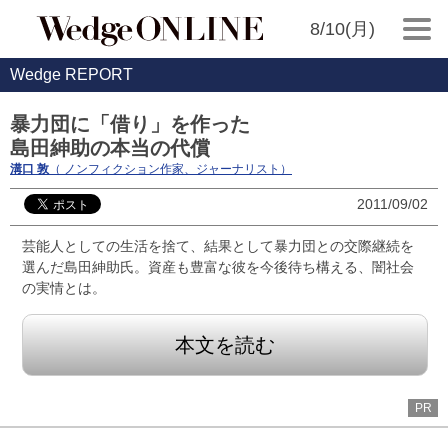
8/10(月)
Wedge REPORT
暴力団に「借り」を作った
島田紳助の本当の代償
溝口 敦
（ ノンフィクション作家、ジャーナリスト）
2011/09/02
芸能人としての生活を捨て、結果として暴力団との交際継続を
選んだ島田紳助氏。資産も豊富な彼を今後待ち構える、闇社会
の実情とは。
本文を読む
PR