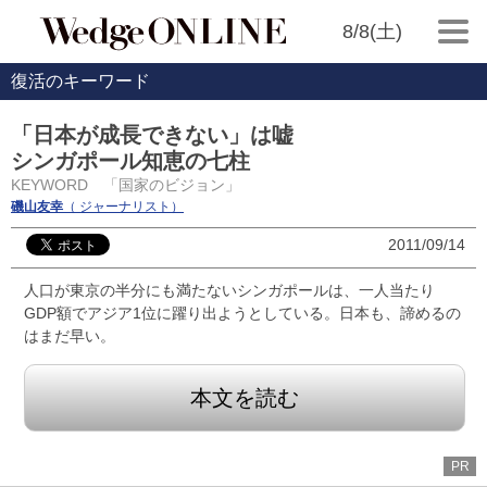
8/8(土)
復活のキーワード
「日本が成長できない」は嘘
シンガポール知恵の七柱
KEYWORD 「国家のビジョン」
磯山友幸
（ ジャーナリスト）
2011/09/14
人口が東京の半分にも満たないシンガポールは、一人当たり
GDP額でアジア1位に躍り出ようとしている。日本も、諦めるの
はまだ早い。
本文を読む
PR