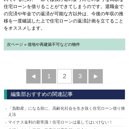
住宅ローンを借りることができてしまうのです。退職金で
の完済や年金での返済が可能な方以外は、今後の年収の推
移を一度確認した上で住宅ローンの返済計画を立てること
をオススメします。
次ページ » 借地や再建築不可などの物件
前
1
2
3
次
へ
へ
編集部おすすめの関連記事
「負動産」になる前に、高齢化社会を生き抜く住宅ローン借り換
え法
マイナス金利の新常識！住宅ローンは返してはいけない！