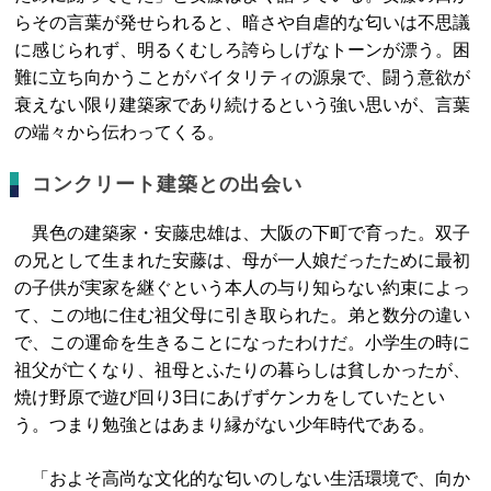
らその言葉が発せられると、暗さや自虐的な匂いは不思議
に感じられず、明るくむしろ誇らしげなトーンが漂う。困
難に立ち向かうことがバイタリティの源泉で、闘う意欲が
衰えない限り建築家であり続けるという強い思いが、言葉
の端々から伝わってくる。
コンクリート建築との出会い
異色の建築家・安藤忠雄は、大阪の下町で育った。双子
の兄として生まれた安藤は、母が一人娘だったために最初
の子供が実家を継ぐという本人の与り知らない約束によっ
て、この地に住む祖父母に引き取られた。弟と数分の違い
で、この運命を生きることになったわけだ。小学生の時に
祖父が亡くなり、祖母とふたりの暮らしは貧しかったが、
焼け野原で遊び回り3日にあげずケンカをしていたとい
う。つまり勉強とはあまり縁がない少年時代である。
「およそ高尚な文化的な匂いのしない生活環境で、向か