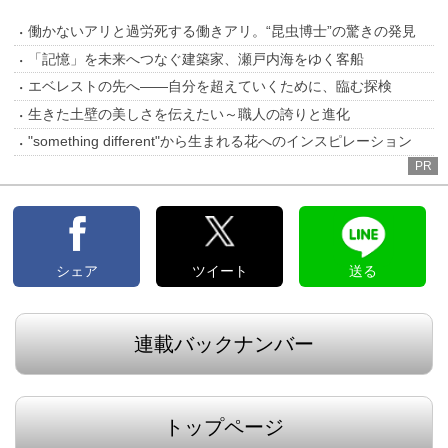
働かないアリと過労死する働きアリ。“昆虫博士”の驚きの発見
「記憶」を未来へつなぐ建築家、瀬戸内海をゆく客船
エベレストの先へ――自分を超えていくために、臨む探検
生きた土壁の美しさを伝えたい～職人の誇りと進化
"something different"から生まれる花へのインスピレーション
PR
シェア
ツイート
送る
連載バックナンバー
トップページ