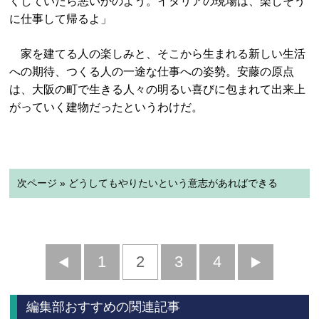
くしていたら悪いかのよう。イタリアの現場は、楽しそう
に仕事して帰るよ」
家を建てる人の楽しみと、そこから生まれる新しい生活
への期待、つくる人の一途な仕事への姿勢。安藤の原点
は、大阪の町で生きる人々の明るい喜びに包まれて出来上
がっていく建物だったというわけだ。
次ページ » どうしてもやりたいという意志があればできる
前
1
2
3
4
次
へ
へ
編集部おすすめの関連記事