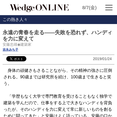
8/7(金)
この熱き人々
永遠の青春を走る――失敗を恐れず、ハンディ
を力に変えて
安藤忠雄◉建築家
吉永みち子
2019/01/24
身体の頑健さもさることながら、その精神の強さに圧倒
される。90歳までは研究所を続け、100歳まで生きると笑
う。
「学歴もなく大学で専門教育を受けることもなく独学で
建築を学んだので、仕事をする上で大きなハンディを背負
ったが、そのハンディを力に変えて常に新しいものを創る
ために闘ってきた」と安藤はよく語っている。安藤の口か