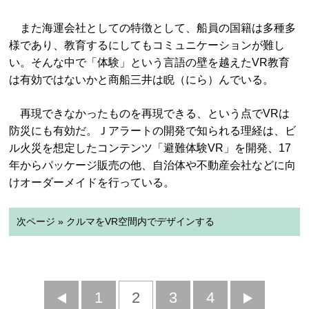
また海運会社としての特徴として、船員の国籍は多種多
様であり、教育するにしてもコミュニケーションが難し
い。そんな中で「体験」という言語の壁を越えたVR教育
は有効ではないかと商船三井は睨（にら）んでいる。
再現できなかったものを再現できる、という点でVRは
防災にも有効だ。Ｊアラートの開発で知られる理経は、ビ
ル火災を想定したコンテンツ「避難体験VR」を開発、17
年からパッケージ販売の他、自治体や不動産会社などに向
けオーダーメイドを行っている。
次ページ » クルマをVR空間内でデザインする
前
1
2
3
4
次