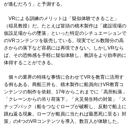
が進むだろう」と予測する。
VRによる訓練のメリットは「疑似体験できること」
（稲見教授）だ。たとえば冒頭の積木製作は「建設現場の
仮設足場からの墜落」といった特定のシチュエーションで
のVRコンテンツを販売している。現実でビル数階分の高
さからの落下など容易には再現できない。しかしVRなら
ば、その恐怖感を手軽に疑似体験し、教訓をより効率的に
体得することができる。
個々の業界の特殊な事情に合わせてVRを教育に活用す
る例もある。商船三井も、積木製作に船員向けVR教育コ
ンテンツの制作を依頼、17年からこれまでに「高所転落」
「クレーンからの吊り荷落下」「火災発生時の対策」「ス
ナップバック（船をつなぐロープが破断し、反動で船上に
跳ね返る現象。ロープが船員に当たれば最悪死に至る）対
策」の4つのVRコンテンツを導入、数百人が体験した。