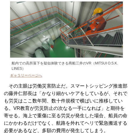
船内での高所落下を疑似体験できる商船三井のVR（MITSUI O.S.K.
LINES）
ギャラリーページへ
その主眼は労働災害防止だ。スマートシッピング推進部
の藤井仁部長は「かなり細かいケアをしているが、それで
も労災はここ数年間、数十件規模で横ばいに推移してい
る。VR教育が労災防止の次なる一手になれば」と期待を
寄せる。海上で重傷に至る労災が発生した場合、船員の命
にかかわるだけでなく、航路を外れてヘリで緊急搬送する
必要があるなど、多額の費用が発生してしまう。