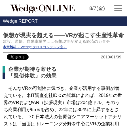
8/7(金)
Wedge REPORT
仮想が現実を超える――VRが起こす生産性革命
建設、運輸、自動車業界……仮想現実が変える経済のカタチ
木寅雄斗
（ Wedge クロスコンテンツ室）
2019/01/09
企業が期待を寄せる
「疑似体験」の効果
そんなVRの可能性に気づき、企業が活用する事例が増
えている。米IT調査会社IDＣの試算によれば、2019年の世
界のVRおよびAR（拡張現実）市場は204億ドル、そのう
ち商業利用が65％を占め、22年には80％に上昇するとさ
れている。IDＣ日本法人の菅原啓シニアマーケットアナリ
ストは「当面はトレーニング分野を中心にVRの企業利用