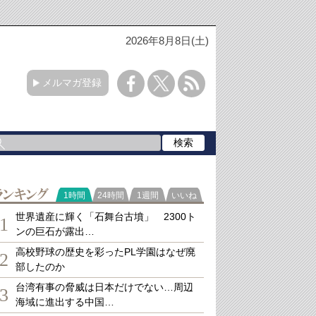
2026年8月8日(土)
メルマガ登録
ランキング
1時間
24時間
1週間
いいね
世界遺産に輝く「石舞台古墳」 2300ト
1
ンの巨石が露出…
高校野球の歴史を彩ったPL学園はなぜ廃
2
部したのか
台湾有事の脅威は日本だけでない…周辺
3
海域に進出する中国…