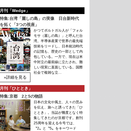
月刊「Wedge」
特集:台湾「麗しの島」の実像 日台新時代
を拓く「3つの視座」
かつてポルトガル人が「フォル
モサ（麗しの島）」と呼んだ台
湾。半導体産業で世界の最先端
技術をリードし、日本統治時代
の記憶も、歴史の一部として内
包している。一方で、現在は米
中対立の最前線に立たされ、難
しい現実に直面している。国際
社会で複雑な立…
»詳細を見る
月刊「ひととき」
特集:京都 2と5の物語
日本の文化や風土、人々の営み
を伝え、旅へと誘ってきた「ひ
ととき」。当誌が幾度となく特
集してきたのが京都です。創刊
25周年を迎える今号では、
〝2〟と〝5〟をキーワード