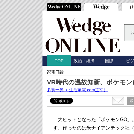
政治・経済
国際
ビ
TOP
家電口論
VR時代の温故知新、ポケモ
多賀一晃
（ 生活家電.com主宰）
印
大ヒットとなった「ポケモンGO」
す。作ったのは米ナイアンテック社（N