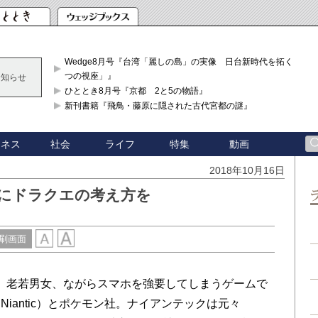
Wedge8月号『台湾「麗しの島」の実像 日台新時代を拓く「3
つの視座」』
お知らせ
ひととき8月号『京都 2と5の物語』
新刊書籍『飛鳥・藤原に隠された古代宮都の謎』
ジネス
社会
ライフ
特集
動画
2018年10月16日
ンにドラクエの考え方を
刷画面
。老若男女、ながらスマホを強要してしまうゲームで
iantic）とポケモン社。ナイアンテックは元々