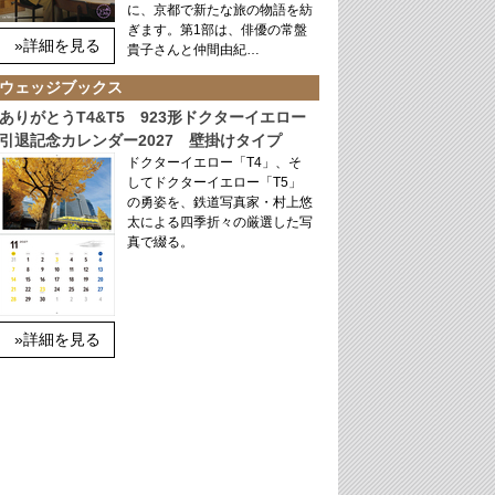
に、京都で新たな旅の物語を紡
ぎます。第1部は、俳優の常盤
»詳細を見る
貴子さんと仲間由紀…
ウェッジブックス
ありがとうT4&T5 923形ドクターイエロー
引退記念カレンダー2027 壁掛けタイプ
ドクターイエロー「T4」、そ
してドクターイエロー「T5」
の勇姿を、鉄道写真家・村上悠
太による四季折々の厳選した写
真で綴る。
»詳細を見る